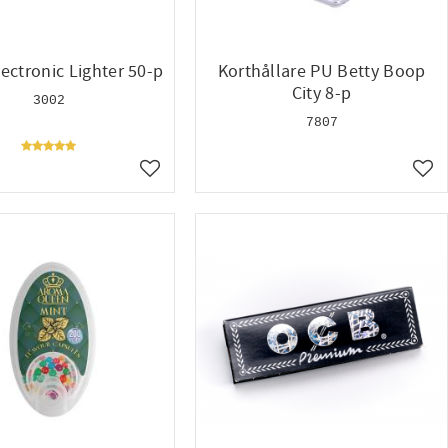
ectronic Lighter 50-p
Korthållare PU Betty Boop
City 8-p
3002
7807
Lägg till i favoriter
Lägg