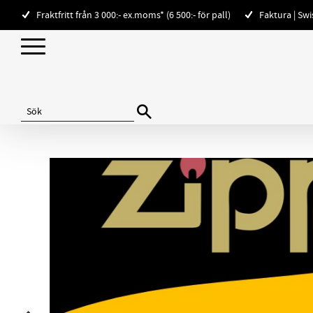
Fraktfritt från 3 000:- ex.moms* (6 500:- för pall)
Faktura | Sw