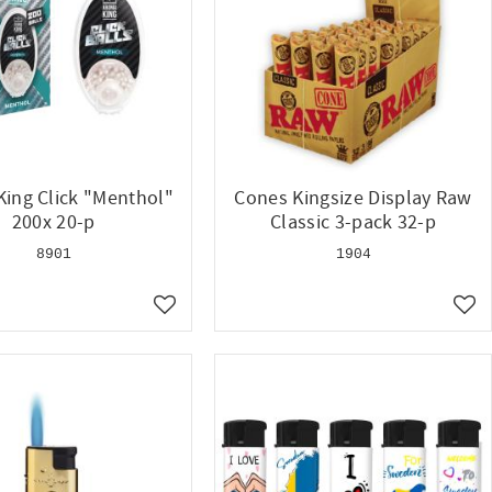
ing Click "Menthol"
Cones Kingsize Display Raw
200x 20-p
Classic 3-pack 32-p
8901
1904
Lägg till i favoriter
Lägg