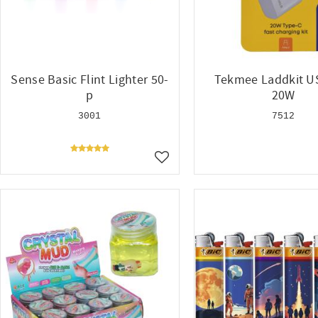
Sense Basic Flint Lighter 50-
Tekmee Laddkit U
p
20W
3001
7512
Lägg till i favoriter