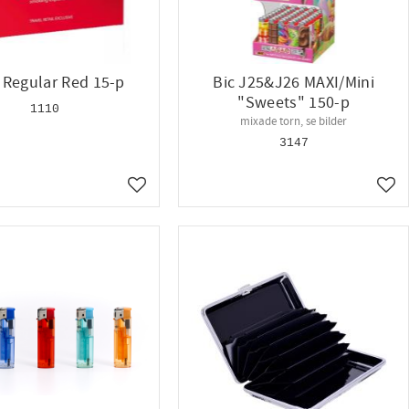
a Regular Red 15-p
Bic J25&J26 MAXI/Mini
"Sweets" 150-p
1110
mixade torn, se bilder
3147
Lägg till i favoriter
Lägg