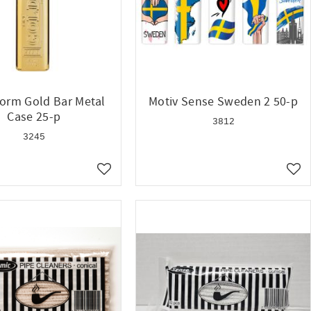
torm Gold Bar Metal
Motiv Sense Sweden 2 50-p
Case 25-p
3812
3245
Lägg till i favoriter
Lägg