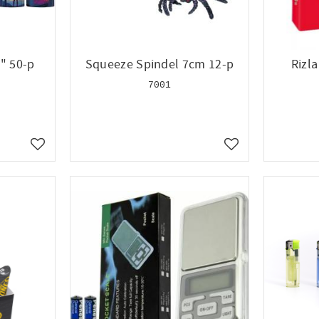
" 50-p
Squeeze Spindel 7cm 12-p
Rizl
7001
Lägg till i favoriter
Lägg till i favoriter