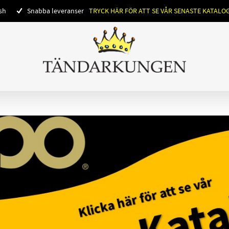
ish
Snabba leveranser
TRYCK HÄR FÖR ATT SE VÅR SENASTE KATALO