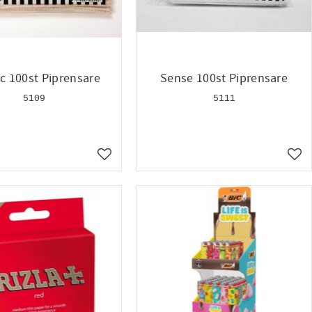
c 100st Piprensare
Sense 100st Piprensare
5109
5111
Lägg till i favoriter
Lägg