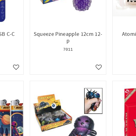
SB C-C
Squeeze Pineapple 12cm 12-
Atomi
p
7011
Lägg till i favoriter
Lägg till i favoriter