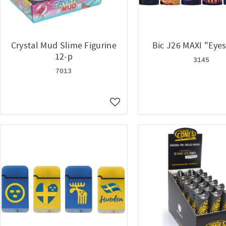
Crystal Mud Slime Figurine
Bic J26 MAXI "Eyes
12-p
3145
7013
Lägg till i favoriter