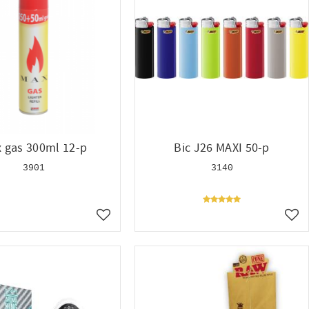
 gas 300ml 12-p
Bic J26 MAXI 50-p
3901
3140
Lägg till i favoriter
Lägg