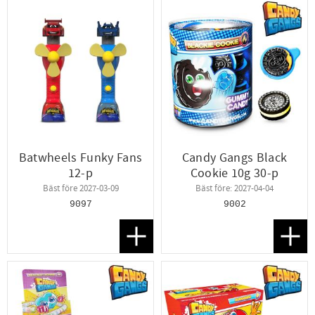
Batwheels Funky Fans
Candy Gangs Black
12-p
Cookie 10g 30-p
Bäst före 2027-03-09
Bäst före: 2027-04-04
9097
9002
Lägg till i favoriter
Lägg t