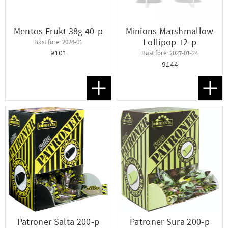
Mentos Frukt 38g 40-p
Minions Marshmallow
Lollipop 12-p
Bäst före: 2028-01
Bäst före: 2027-01-24
9101
9144
Lägg till i favoriter
Lägg t
Patroner Salta 200-p
Patroner Sura 200-p