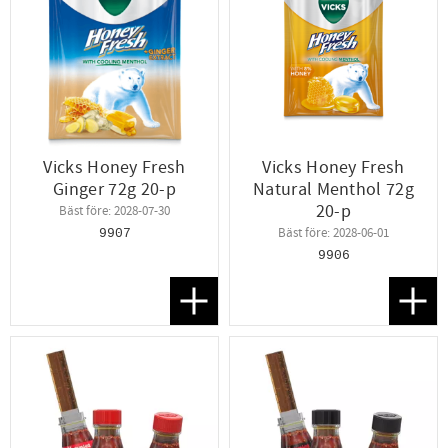
Vicks Honey Fresh
Vicks Honey Fresh
Ginger 72g 20-p
Natural Menthol 72g
20-p
Bäst före: 2028-07-30
Bäst före: 2028-06-01
9907
9906
Lägg till i favoriter
Lägg t