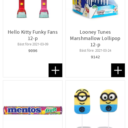
Hello Kitty Funky Fans
Looney Tunes
12-p
Marshmallow Lollipop
12-p
Bäst före 2027-03-09
Bäst före: 2027-03-24
9096
9142
Lägg till i favoriter
Lägg t