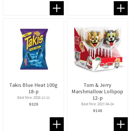
Lägg till i favoriter
Lägg t
Takis Blue Heat 100g
Tom & Jerry
18-p
Marshmallow Lollipop
12-p
Bäst före: 2026-11-11
Bäst före: 2027-04-24
9320
9146
Lägg till i favoriter
Lägg t