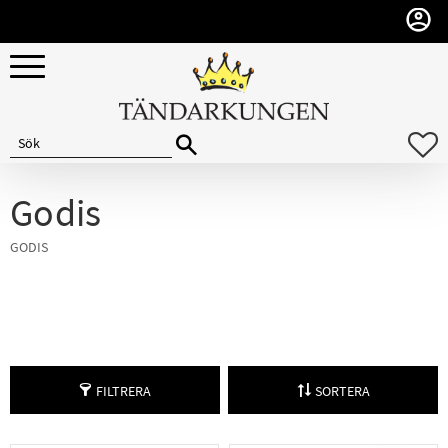
Meny
F
Godis
GODIS
FILTRERA
SORTERA