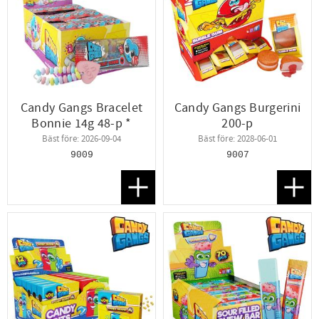
Candy Gangs Bracelet
Candy Gangs Burgerini
Bonnie 14g 48-p *
200-p
Bäst före: 2026-09-04
Bäst före: 2028-06-01
9009
9007
Lägg till i favoriter
Lägg t