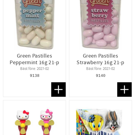
Green Pastilles
Green Pastilles
Peppermint 16g 21-p
Strawberry 16g 21-p
Bäst före: 2027-02
Bäst före: 2027-02
9138
9140
Lägg till i favoriter
Lägg t