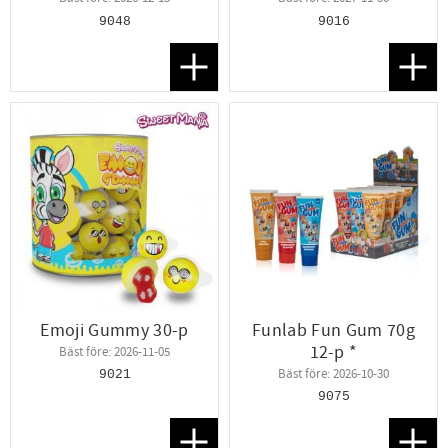
9048
9016
Lägg till i favoriter
Lägg t
Emoji Gummy 30-p
Funlab Fun Gum 70g
12-p *
Bäst före: 2026-11-05
Bäst före: 2026-10-30
9021
9075