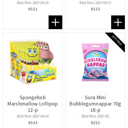
Bäst före: 2027-03-25
Bäst före: 2027-03-17
9111
9112
Lägg till i favoriter
Lägg t
NYTT PRIS!
Spongebob
Sura Mini
Marshmallow Lollipop
Bubblegumnappar 70g
12-p
18-p
Bäst före: 2027-04-24
Bäst före: 2027-02
9143
9211