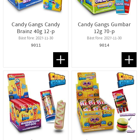
Candy Gangs Candy
Candy Gangs Gumbar
Brainz 40g 12-p
12g 70-p
Bäst före: 2027-11-30
Bäst före: 2027-11-30
9011
9014
Lägg till i favoriter
Lägg t