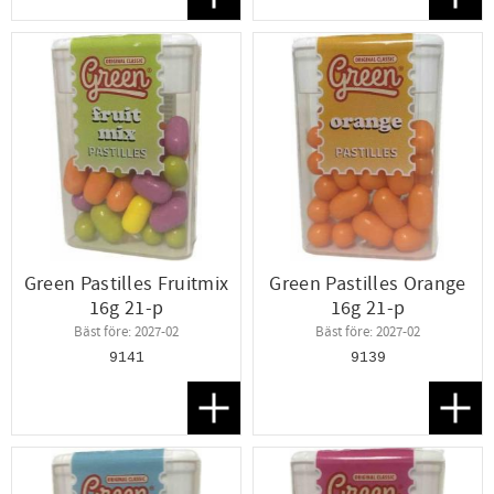
Lägg till i favoriter
Lägg t
Green Pastilles Fruitmix
Green Pastilles Orange
16g 21-p
16g 21-p
Bäst före: 2027-02
Bäst före: 2027-02
9141
9139
Lägg till i favoriter
Lägg t