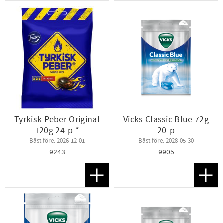
Tyrkisk Peber Original
Vicks Classic Blue 72g
120g 24-p *
20-p
Bäst före: 2026-12-01
Bäst före: 2028-05-30
9243
9905
Lägg till i favoriter
Lägg t