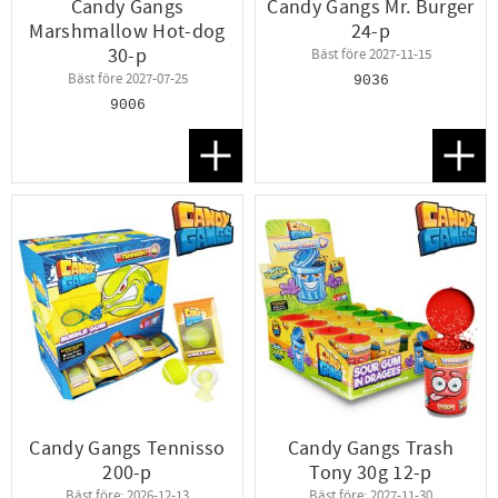
Candy Gangs
Candy Gangs Mr. Burger
Marshmallow Hot-dog
24-p
30-p
Bäst före 2027-11-15
Bäst före 2027-07-25
9036
9006
Lägg till i favoriter
Lägg t
Candy Gangs Tennisso
Candy Gangs Trash
200-p
Tony 30g 12-p
Bäst före: 2026-12-13
Bäst före: 2027-11-30