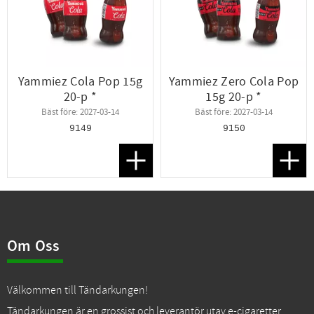
Yammiez Cola Pop 15g
Yammiez Zero Cola Pop
20-p *
15g 20-p *
Bäst före: 2027-03-14
Bäst före: 2027-03-14
9149
9150
Lägg till i favoriter
Lägg t
Om Oss
Välkommen till Tändarkungen!
Tändarkungen är en grossist och leverantör utav e-cigaretter,