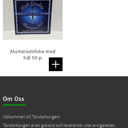
Aluminiumfolie med
hål 50-p
Lägg till i favoriter
Om Oss
Välkommen till Tändarkungen!
Tändarkungen är en grossist och leverantör utav e-cigaretter,