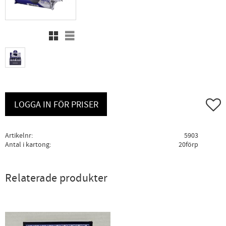
Rutnätsvy
Listvy
Lägg ti
LOGGA IN FÖR PRISER
Artikelnr
5903
Antal i kartong
20förp
Relaterade produkter