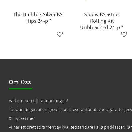
The Bulldog Silver KS
Sloow KS +Tips
+Tips 24-p *
Rolling Kit
Unbleached 24-p *
Lägg till i favoriter
Lägg 
Om Oss
Välkommen till Tändarkungen!
Tändarkungen är en grossist och leverantör utav e-cigaretter, go
& mycket mer.
Vi har ett brett sortiment av kvalitetständare i alla prisklasser. 