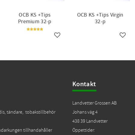
OCB KS +Tips
OCB KS +Tips Virgin
Premium 32-p
32-p
till i favoriter
Lägg till i favoriter
Lägg ti
Kontakt
Landvetter Grossen AB
dis, tändare, tobakstillbehör
Johans väg 4
438 39 Landvetter
Tändarkungen tillhandahåller
Öppettider: