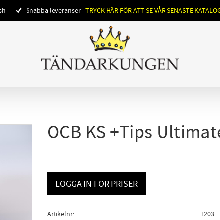
ish
Snabba leveranser
TRYCK HÄR FÖR ATT SE VÅR SENASTE KATALO
OCB KS +Tips Ultimat
LOGGA IN FÖR PRISER
Artikelnr
1203