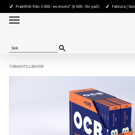
Fraktfritt från 3 000:- ex.moms* (6 500:- för pall)
Faktura | Sw
TOBAKSTILLBEHÖR