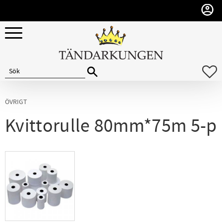
Meny
F
ÖVRIGT
Kvittorulle 80mm*75m 5-p