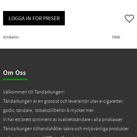
Lägg ti
LOGGA IN FÖR PRISER
Artikelnr
7906
Om Oss
Välkommen till Tändarkungen!
Tändarkungen är en grossist och leverantör utav e-cigaretter,
godis, tändare, tobakstillbehör & mycket mer.
Vi har ett brett sortiment av kvalitetständare i alla prisklasser.
Tändarkungen tillhandahåller säkra och miljövänliga produkter