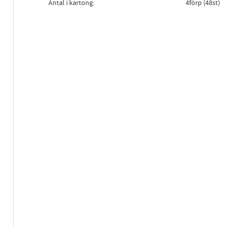
Antal i kartong
4förp (48st)