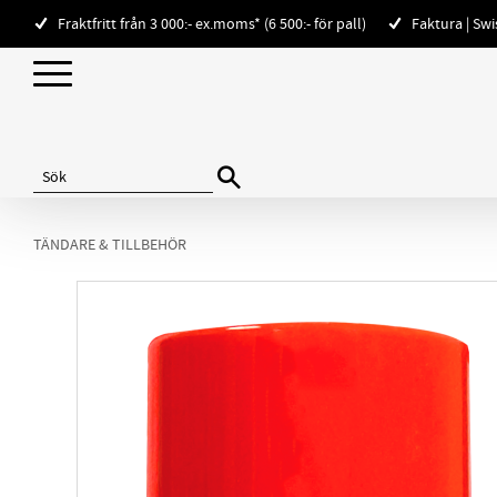
Fraktfritt från 3 000:- ex.moms* (6 500:- för pall)
Faktura | Sw
TÄNDARE & TILLBEHÖR