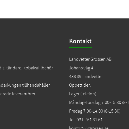
Kontakt
Landvetter Grossen AB
dis, tändare, tobakstillbehör
Johans väg 4
438 39 Landvetter
Tändarkungen tillhandahåller
Öppettider:
erade leverantörer.
Lager (telefon)
Måndag-Torsdag 7:00-15:30 (8-1
Fredag 7:00-14:00 (8-15:30)
Tel. 031-761 31 61
kontor@lvgrossen.se