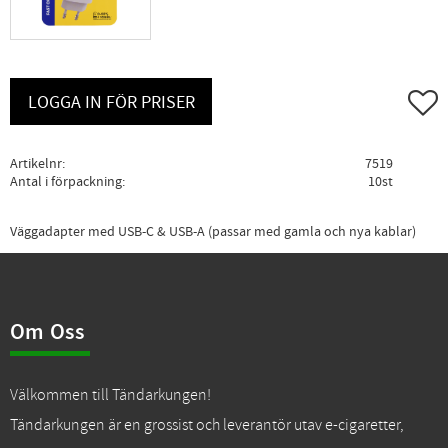
Lägg ti
LOGGA IN FÖR PRISER
Artikelnr
7519
Antal i förpackning
10st
Väggadapter med USB-C & USB-A (passar med gamla och nya kablar)
Om Oss
Välkommen till Tändarkungen!
Tändarkungen är en grossist och leverantör utav e-cigaretter,