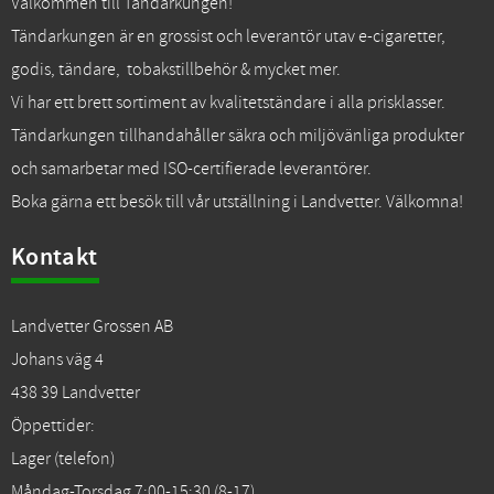
Välkommen till Tändarkungen!
Tändarkungen är en grossist och leverantör utav e-cigaretter,
godis, tändare, tobakstillbehör & mycket mer.
Vi har ett brett sortiment av kvalitetständare i alla prisklasser.
Tändarkungen tillhandahåller säkra och miljövänliga produkter
och samarbetar med ISO-certifierade leverantörer.
Boka gärna ett besök till vår utställning i Landvetter. Välkomna!
Kontakt
Landvetter Grossen AB
Johans väg 4
438 39 Landvetter
Öppettider:
Lager (telefon)
Måndag-Torsdag 7:00-15:30 (8-17)