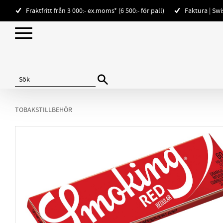
Fraktfritt från 3 000:- ex.moms* (6 500:- för pall)
Faktura | Sw
TOBAKSTILLBEHÖR