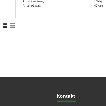
Antal i kartong
40förp
Antal på pall
40kart
Rutnätsvy
Listvy
Kontakt