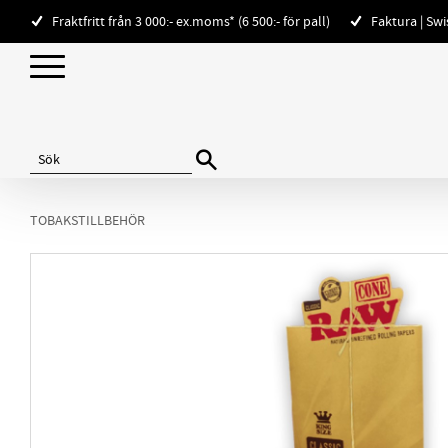
Fraktfritt från 3 000:- ex.moms* (6 500:- för pall)
Faktura | Sw
TOBAKSTILLBEHÖR