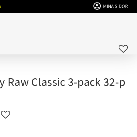
MINA SIDOR
G
FAVO
y Raw Classic 3-pack 32-p
Lägg till i favoriter