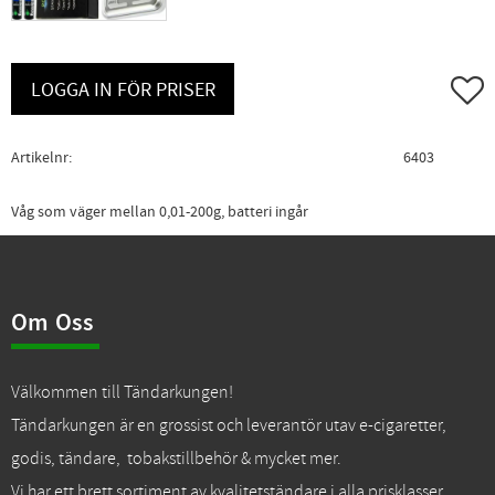
Lägg ti
LOGGA IN FÖR PRISER
Artikelnr
6403
Våg som väger mellan 0,01-200g, batteri ingår
Om Oss
Välkommen till Tändarkungen!
Tändarkungen är en grossist och leverantör utav e-cigaretter,
godis, tändare, tobakstillbehör & mycket mer.
Vi har ett brett sortiment av kvalitetständare i alla prisklasser.