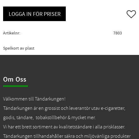
Lägg ti
LOGGA IN FÖR PRISER
Artikelnr
7803
Spelkort av plast
Om Oss
Välkommen till Tändarkungen!
Tändarkungen är en grossist och leverantör utav e-cigaretter,
godis, tändare, tobakstillbehör & mycket mer.
Vi har ett brett sortiment av kvalitetständare i alla prisklasser.
Tändarkungen tillhandahåller säkra och miljövänliga produkter