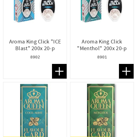
Aroma King Click "ICE
Aroma King Click
Blast" 200x 20-p
"Menthol" 200x 20-p
8902
8901
Lägg till i favoriter
Lägg t