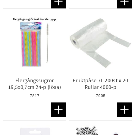
Lägg till i favoriter
Lägg t
Flergångssugrör
Fruktpåse 7L 200st x 20
19,5x0,7cm 24-p (lösa)
Rullar 4000-p
7817
7905
Lägg till i favoriter
Lägg t