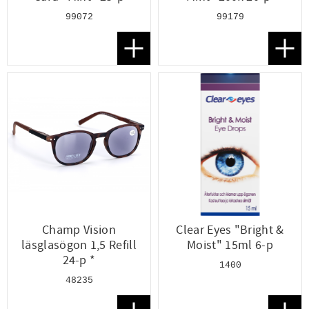
99072
99179
Lägg till i favoriter
Lägg t
Champ Vision
Clear Eyes "Bright &
läsglasögon 1,5 Refill
Moist" 15ml 6-p
24-p *
1400
48235