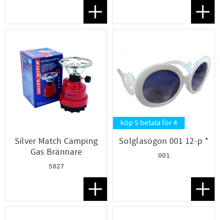
Lägg till i favoriter
Lägg t
köp 5 betala för 4
Silver Match Camping
Solglasögon 001 12-p *
Gas Brännare
001
5827
Lägg till i favoriter
Lägg t