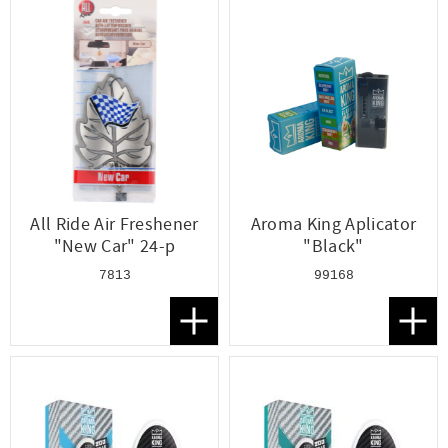
All Ride Air Freshener
Aroma King Aplicator
"New Car" 24-p
"Black"
7813
99168
Lägg till i favoriter
Lägg t