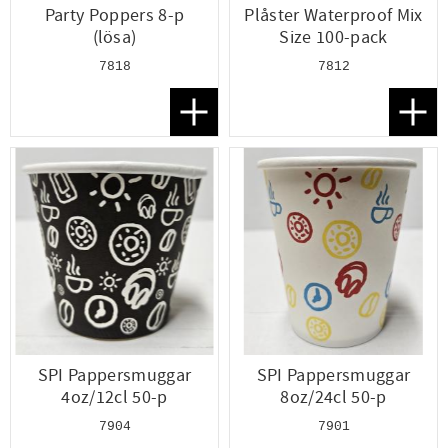
Party Poppers 8-p
Plåster Waterproof Mix
(lösa)
Size 100-pack
7818
7812
Lägg till i favoriter
Lägg t
SPI Pappersmuggar
SPI Pappersmuggar
4oz/12cl 50-p
8oz/24cl 50-p
7904
7901