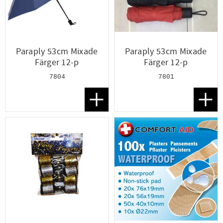
Paraply 53cm Mixade
Paraply 53cm Mixade
Färger 12-p
Färger 12-p
7804
7801
Lägg till i favoriter
Lägg t