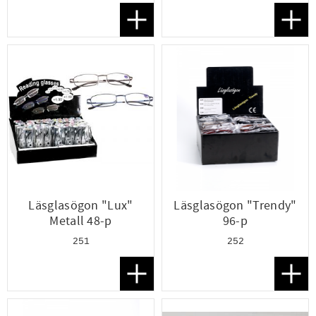
Lägg till i favoriter
Lägg t
Läsglasögon "Lux"
Läsglasögon "Trendy"
Metall 48-p
96-p
251
252
Lägg till i favoriter
Lägg t