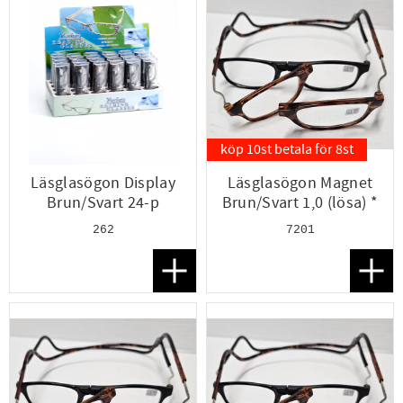
köp 10st betala för 8st
Läsglasögon Display
Läsglasögon Magnet
Brun/Svart 24-p
Brun/Svart 1,0 (lösa) *
262
7201
Lägg till i favoriter
Lägg t