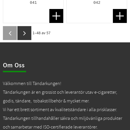
041
042
Lägg till i favoriter
Lägg t
1–
48
av
57
Om Oss
Välkommen till Tändarkungen!
Tändarkungen är en grossist och leverantör utav e-cigaretter,
godis, tändare, tobakstillbehör & mycket mer.
Vi har ett brett sortiment av kvalitetständare i alla prisklasser.
Tändarkungen tillhandahåller säkra och miljövänliga produkter
och samarbetar med ISO-certifierade leverantörer.