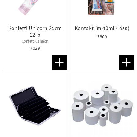
Konfetti Unicorn 25cm
Kontaktlim 40ml (lösa)
12-p
7809
​Confetti Cannon
7029
Lägg till i favoriter
Lägg t