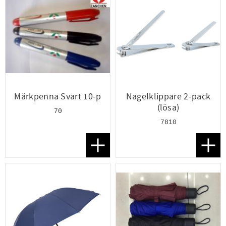
Märkpenna Svart 10-p
Nagelklippare 2-pack
(lösa)
70
7810
Lägg till i favoriter
Lägg t