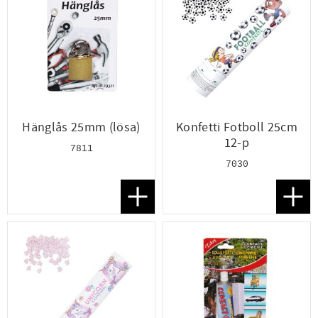
Hänglås 25mm (lösa)
Konfetti Fotboll 25cm
12-p
7811
7030
Lägg till i favoriter
Lägg t