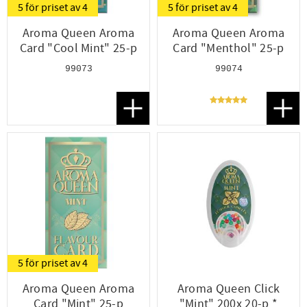
5 för priset av 4
5 för priset av 4
Aroma Queen Aroma
Aroma Queen Aroma
Card "Cool Mint" 25-p
Card "Menthol" 25-p
99073
99074
Lägg till i favoriter
Lägg t
5 för priset av 4
Aroma Queen Aroma
Aroma Queen Click
Card "Mint" 25-p
"Mint" 200x 20-p *