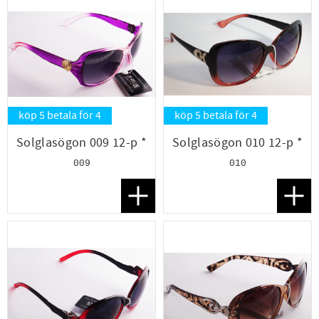
köp 5 betala för 4
köp 5 betala för 4
Solglasögon 009 12-p *
Solglasögon 010 12-p *
009
010
Lägg till i favoriter
Lägg t