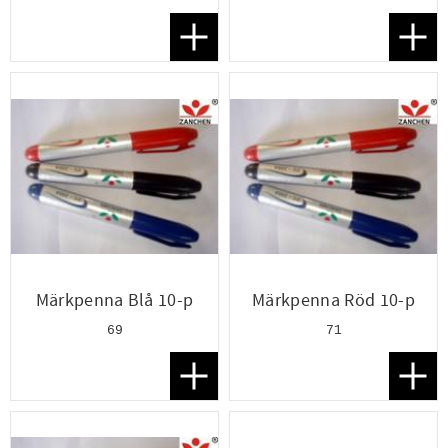
Lägg till i favoriter
Lägg t
Märkpenna Blå 10-p
Märkpenna Röd 10-p
69
71
Lägg till i favoriter
Lägg t