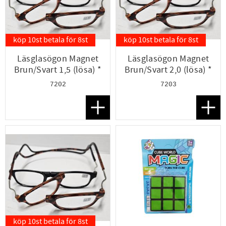
köp 10st betala för 8st
köp 10st betala för 8st
Läsglasögon Magnet
Läsglasögon Magnet
Brun/Svart 1,5 (lösa) *
Brun/Svart 2,0 (lösa) *
7202
7203
Lägg till i favoriter
Lägg t
köp 10st betala för 8st