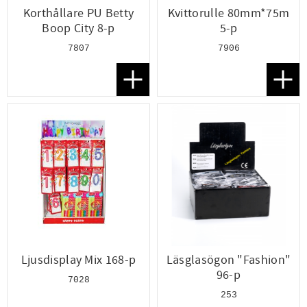
Korthållare PU Betty
Kvittorulle 80mm*75m
Boop City 8-p
5-p
7807
7906
Lägg till i favoriter
Lägg t
Ljusdisplay Mix 168-p
Läsglasögon "Fashion"
96-p
7028
253