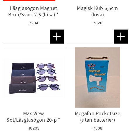
Läsglasögon Magnet
Magisk Kub 6,5cm
Brun/Svart 2,5 (lösa) *
(lösa)
7204
7820
Lägg till i favoriter
Lägg t
Max View
Megafon Pocketsize
Sol/Läsglasögon 20-p *
(utan batterier)
48203
7808