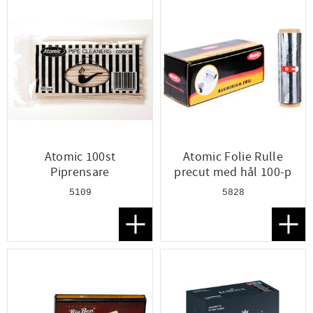
Atomic 100st
Atomic Folie Rulle
Piprensare
precut med hål 100-p
5109
5828
Lägg till i favoriter
Lägg t