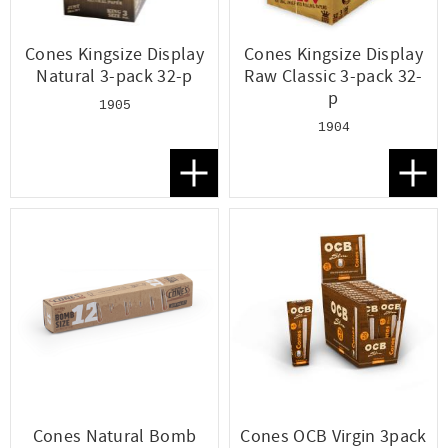
Cones Kingsize Display
Cones Kingsize Display
Natural 3-pack 32-p
Raw Classic 3-pack 32-
p
1905
1904
Lägg till i favoriter
Lägg t
Cones Natural Bomb
Cones OCB Virgin 3pack