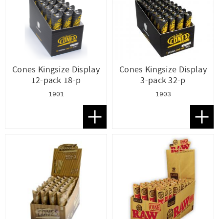
Cones Kingsize Display
Cones Kingsize Display
12-pack 18-p
3-pack 32-p
1901
1903
Lägg till i favoriter
Lägg t