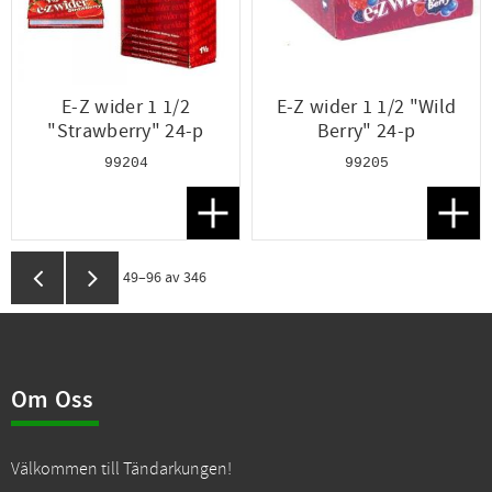
E-Z wider 1 1/2
E-Z wider 1 1/2 "Wild
"Strawberry" 24-p
Berry" 24-p
99204
99205
Lägg till i favoriter
Lägg t
49–
96
av
346
Om Oss
Välkommen till Tändarkungen!