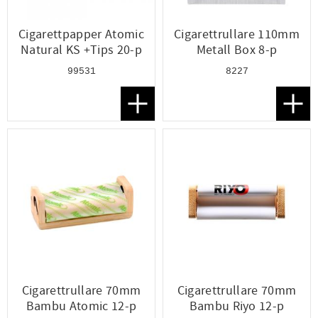
Cigarettpapper Atomic
Cigarettrullare 110mm
Natural KS +Tips 20-p
Metall Box 8-p
99531
8227
Lägg till i favoriter
Lägg t
Cigarettrullare 70mm
Cigarettrullare 70mm
Bambu Atomic 12-p
Bambu Riyo 12-p