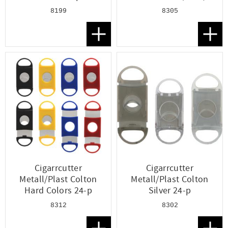
8199
8305
Lägg till i favoriter
Lägg t
Cigarrcutter
Cigarrcutter
Metall/Plast Colton
Metall/Plast Colton
Hard Colors 24-p
Silver 24-p
8312
8302