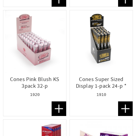
Lägg till i favoriter
Lägg t
Cones Pink Blush KS
Cones Super Sized
3pack 32-p
Display 1-pack 24-p *
1920
1910
Lägg till i favoriter
Lägg t