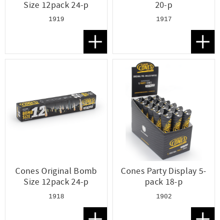
Size 12pack 24-p
20-p
1919
1917
Lägg till i favoriter
Lägg t
Cones Original Bomb
Cones Party Display 5-
Size 12pack 24-p
pack 18-p
1918
1902