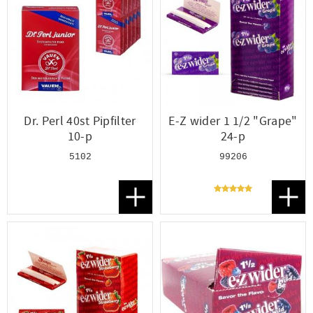
Dr. Perl 40st Pipfilter
E-Z wider 1 1/2 "Grape"
10-p
24-p
5102
99206
Lägg till i favoriter
Lägg t