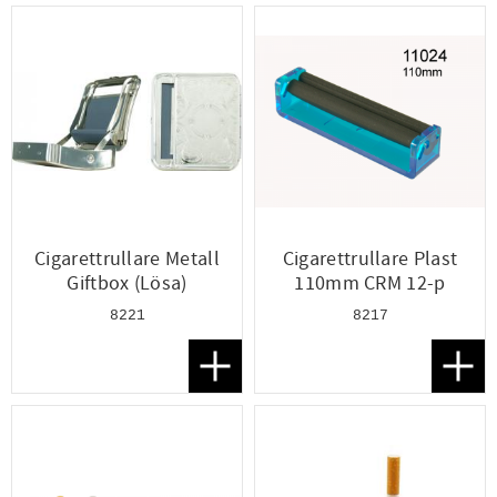
Cigarettrullare Metall
Cigarettrullare Plast
Giftbox (Lösa)
110mm CRM 12-p
8221
8217
Lägg till i favoriter
Lägg t