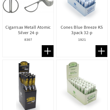
Cigarrsax Metall Atomic
Cones Blue Breeze KS
Silver 24-p
3pack 32-p
8307
1921
Lägg till i favoriter
Lägg t