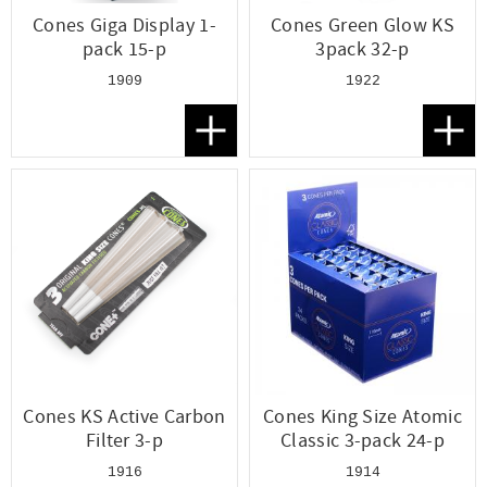
Cones Giga Display 1-
Cones Green Glow KS
pack 15-p
3pack 32-p
1909
1922
Lägg till i favoriter
Lägg t
Cones KS Active Carbon
Cones King Size Atomic
Filter 3-p
Classic 3-pack 24-p
1916
1914