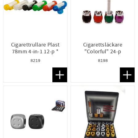
Cigarettrullare Plast
Cigarettsläckare
78mm 4-in-1 12-p *
"Colorful" 24-p
8219
8198
Lägg till i favoriter
Lägg t