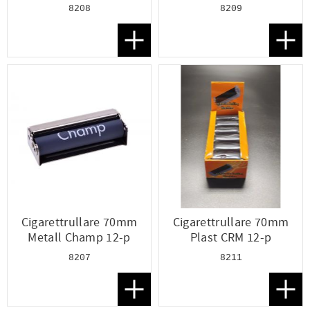
8208
8209
Lägg till i favoriter
Lägg t
Cigarettrullare 70mm
Cigarettrullare 70mm
Metall Champ 12-p
Plast CRM 12-p
8207
8211
Lägg till i favoriter
Lägg t