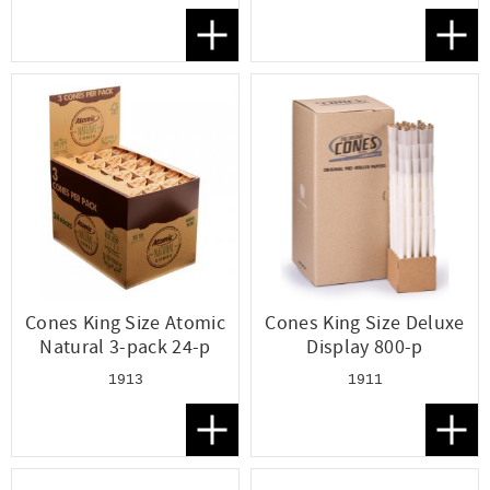
Lägg till i favoriter
Lägg t
Cones King Size Atomic
Cones King Size Deluxe
Natural 3-pack 24-p
Display 800-p
1913
1911
Lägg till i favoriter
Lägg t