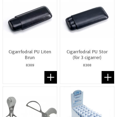
Cigarrfodral PU Liten
Cigarrfodral PU Stor
Brun
(för 3 cigarrer)
8309
8308
Lägg till i favoriter
Lägg t