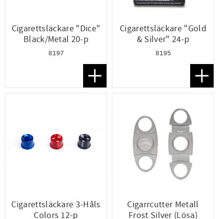
Cigarettsläckare "Dice"
Cigarettsläckare "Gold
Black/Metal 20-p
& Silver" 24-p
8197
8195
Lägg till i favoriter
Lägg t
Cigarettsläckare 3-Håls
Cigarrcutter Metall
Colors 12-p
Frost Silver (Lösa)