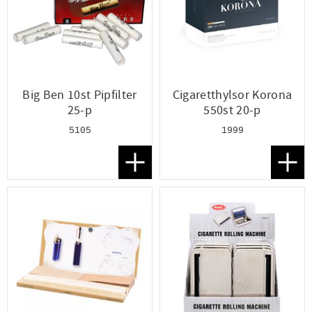
Big Ben 10st Pipfilter
Cigaretthylsor Korona
25-p
550st 20-p
5105
1999
Lägg till i favoriter
Lägg t