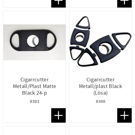
Lägg till i favoriter
Lägg t
Cigarrcutter
Cigarrcutter
Metall/Plast Matte
Metall/plast Black
Black 24-p
(Lösa)
8301
8306
Lägg till i favoriter
Lägg t