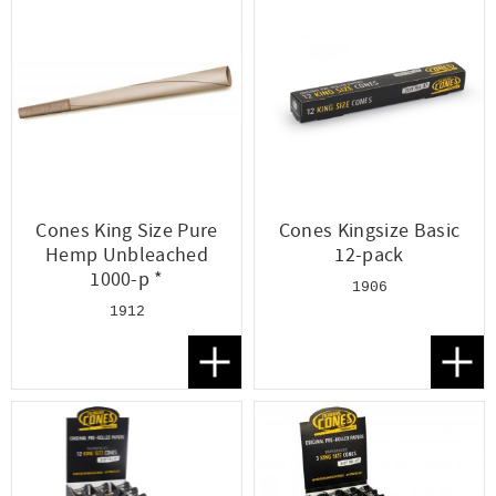
Cones King Size Pure
Cones Kingsize Basic
Hemp Unbleached
12-pack
1000-p *
1906
1912
Lägg till i favoriter
Lägg t