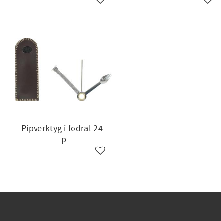
Lägg till i favoriter
Lägg 
Pipverktyg i fodral 24-
p
Lägg till i favoriter