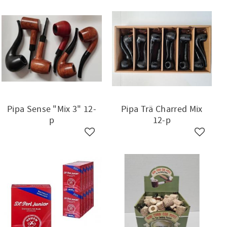
Pipa Sense "Mix 3" 12-
Pipa Trä Charred Mix
p
12-p
ll i favoriter
Lägg till i favoriter
Lägg till