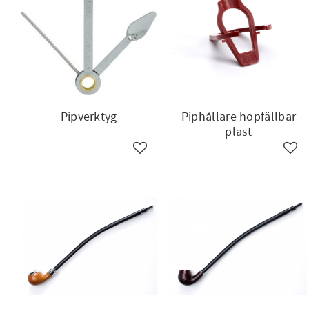
Pipverktyg
Piphållare hopfällbar
plast
Lägg till i favoriter
Lägg 