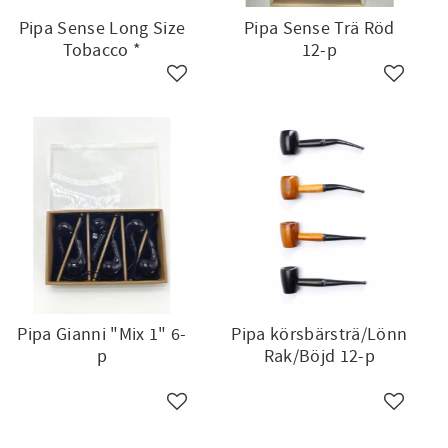
Pipa Sense Long Size
Pipa Sense Trä Röd
Tobacco *
12-p
ll i favoriter
Lägg till i favoriter
Lägg till
Pipa Gianni "Mix 1" 6-
Pipa körsbärsträ/Lönn
p
Rak/Böjd 12-p
ll i favoriter
Lägg till i favoriter
Lägg till