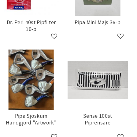
Dr. Perl 40st Pipfilter
Pipa Mini Majs 36-p
10-p
ll i favoriter
Lägg till i favoriter
Lägg till
Pipa Sjöskum
Sense 100st
Handgjord "Artwork"
Piprensare