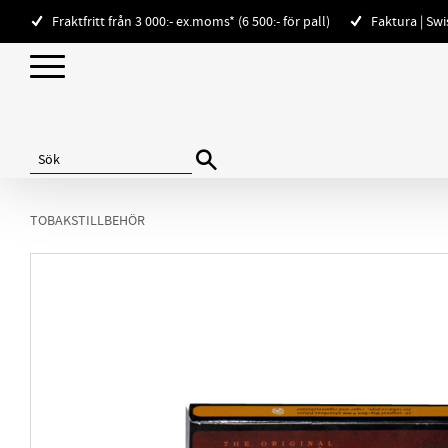
Fraktfritt från 3 000:- ex.moms* (6 500:- för pall)
Faktura | Sw
TOBAKSTILLBEHÖR