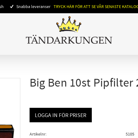
ish
Snabba leveranser
TRYCK HÄR FÖR ATT SE VÅR SENASTE KATALO
Big Ben 10st Pipfilter
LOGGA IN FÖR PRISER
Artikelnr
5105