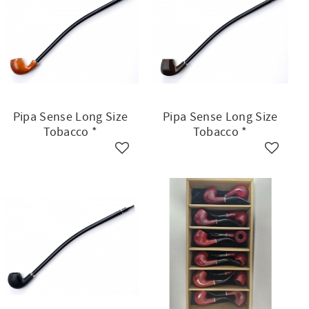
Pipa Sense Long Size
Pipa Sense Long Size
Tobacco *
Tobacco *
ll i favoriter
Lägg till i favoriter
Lägg till