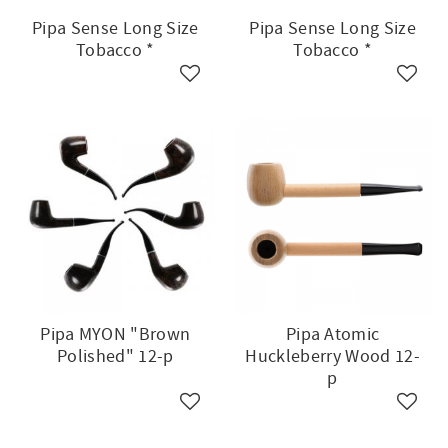
Pipa Sense Long Size
Pipa Sense Long Size
Tobacco *
Tobacco *
till i favoriter
Lägg till i favoriter
Lägg ti
Pipa MYON "Brown
Pipa Atomic
Polished" 12-p
Huckleberry Wood 12-
p
till i favoriter
Lägg till i favoriter
Lägg ti