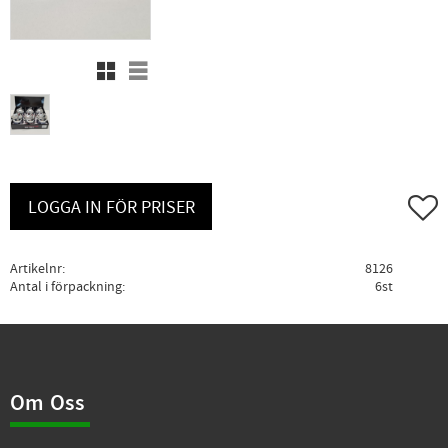
Rutnätsvy
Listvy
Lägg ti
LOGGA IN FÖR PRISER
Artikelnr
8126
Antal i förpackning
6st
Om Oss