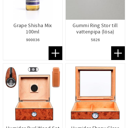
Grape Shisha Mix
Gummi Ring Stor till
100ml
vattenpipa (lösa)
900036
5826
Lägg till i favoriter
Lägg t