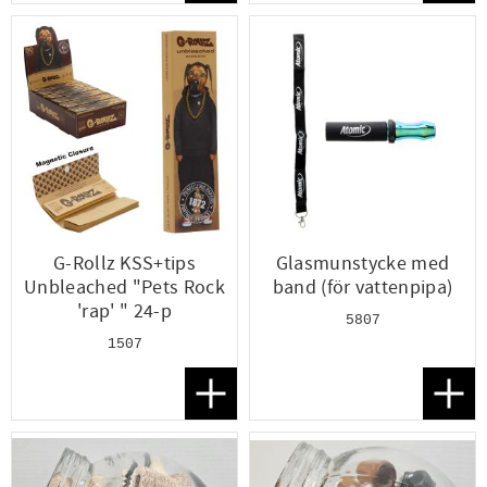
G-Rollz KSS+tips
Glasmunstycke med
Unbleached "Pets Rock
band (för vattenpipa)
'rap' " 24-p
5807
1507
Lägg till i favoriter
Lägg t