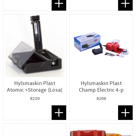
Lägg till i favoriter
Lägg t
Hylsmaskin Plast
Hylsmaskin Plast
Atomic +Storage (Lösa)
Champ Electric 4-p
8220
8206
Lägg till i favoriter
Lägg t