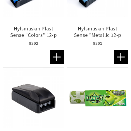
Hylsmaskin Plast
Hylsmaskin Plast
Sense "Colors" 12-p
Sense "Metallic 12-p
8202
8201
Lägg till i favoriter
Lägg t