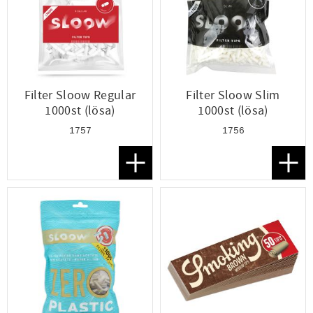
Filter Sloow Regular
Filter Sloow Slim
1000st (lösa)
1000st (lösa)
1757
1756
Lägg till i favoriter
Lägg t