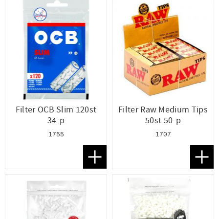
Filter OCB Slim 120st
Filter Raw Medium Tips
34-p
50st 50-p
1755
1707
Lägg till i favoriter
Lägg t