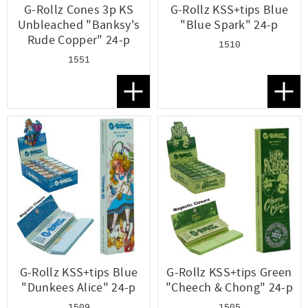
G-Rollz Cones 3p KS
G-Rollz KSS+tips Blue
Unbleached "Banksy's
"Blue Spark" 24-p
Rude Copper" 24-p
1510
1551
Lägg till i favoriter
Lägg t
G-Rollz KSS+tips Blue
G-Rollz KSS+tips Green
"Dunkees Alice" 24-p
"Cheech & Chong" 24-p
1509
1505