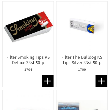
Filter Smoking Tips KS
Filter The Bulldog KS
Deluxe 33st 50-p
Tips Silver 33st 50-p
1704
1709
Lägg till i favoriter
Lägg t