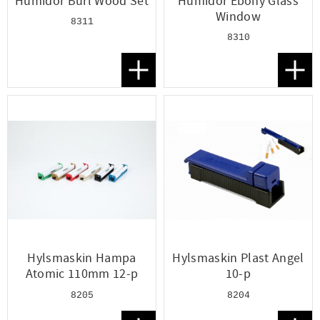
Humidor Burl Wood Set
Humidor Ebony Glass
Window
8311
8310
Lägg till i favoriter
Lägg t
Hylsmaskin Hampa
Hylsmaskin Plast Angel
Atomic 110mm 12-p
10-p
8205
8204