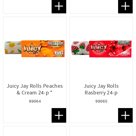
Lägg till i favoriter
Lägg t
Juicy Jay Rolls Peaches
Juicy Jay Rolls
& Cream 24-p *
Rasberry 24-p
99064
99065
Lägg till i favoriter
Lägg t