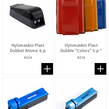
Hylsmaskin Plast
Hylsmaskin Plast
Dubbel Atomic 6-p
Dubble "Colors" 5-p *
8214
8216
Lägg till i favoriter
Lägg t