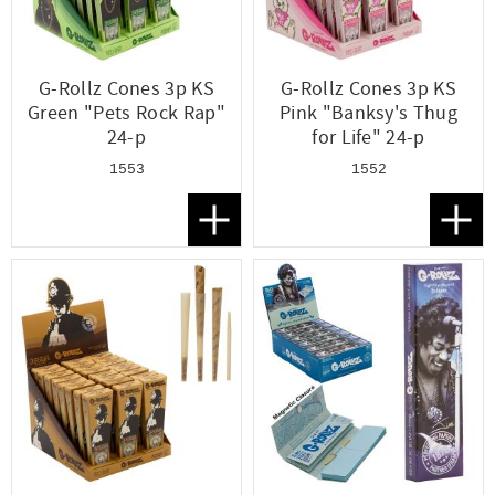
G-Rollz Cones 3p KS
G-Rollz Cones 3p KS
Green "Pets Rock Rap"
Pink "Banksy's Thug
24-p
for Life" 24-p
1553
1552
Lägg till i favoriter
Lägg t