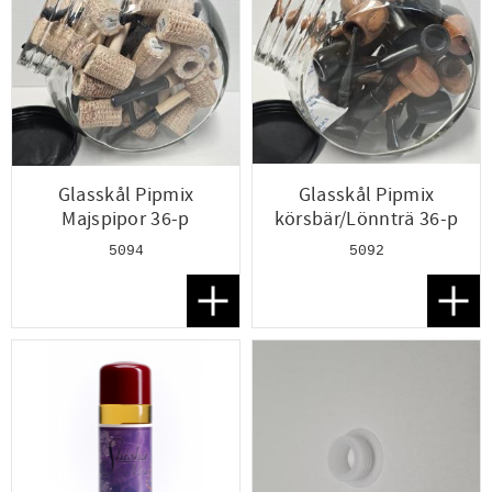
Glasskål Pipmix
Glasskål Pipmix
Majspipor 36-p
körsbär/Lönnträ 36-p
5094
5092
Lägg till i favoriter
Lägg t