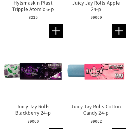
Hylsmaskin Plast
Juicy Jay Rolls Apple
Tripple Atomic 6-p
24-p
8215
99060
Lägg till i favoriter
Lägg t
Juicy Jay Rolls
Juicy Jay Rolls Cotton
Blackberry 24-p
Candy 24-p
99066
99062