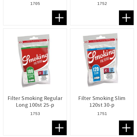
1705
1752
Lägg till i favoriter
Lägg t
Filter Smoking Regular
Filter Smoking Slim
Long 100st 25-p
120st 30-p
1753
1751
Lägg till i favoriter
Lägg t