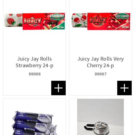
Juicy Jay Rolls
Juicy Jay Rolls Very
Strawberry 24-p
Cherry 24-p
99068
99067
Lägg till i favoriter
Lägg t