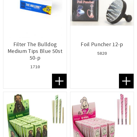
Filter The Bulldog
Foil Puncher 12-p
Medium Tips Blue 50st
5820
50-p
1710
Lägg till i favoriter
Lägg t