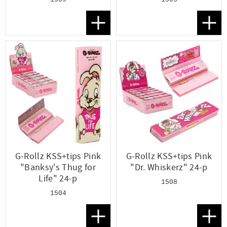
Lägg till i favoriter
Lägg t
G-Rollz KSS+tips Pink
G-Rollz KSS+tips Pink
"Banksy's Thug for
"Dr. Whiskerz" 24-p
Life" 24-p
1508
1504
Lägg till i favoriter
Lägg t