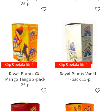
25-p
ll i favoriter
Lägg till i favoriter
Lägg till
Köp 5 betala för 4
Köp 5 betala för 4
Royal Blunts XXL
Royal Blunts Vanilla
Mango Tango 2-pack
4-pack 15-p
25-p
ll i favoriter
Lägg till i favoriter
Lägg till