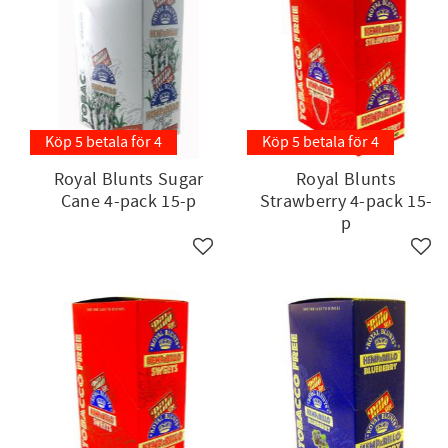
Köp 5 betala för 4
Köp 5 betala för 4
Royal Blunts Sugar
Royal Blunts
Cane 4-pack 15-p
Strawberry 4-pack 15-
p
Lägg till i favoriter
Lägg 