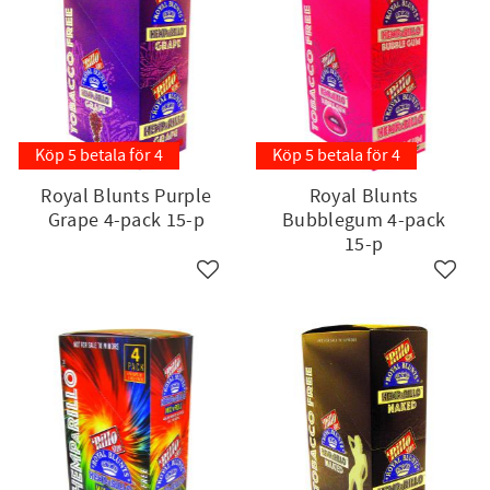
Köp 5 betala för 4
Köp 5 betala för 4
Royal Blunts Purple
Royal Blunts
Grape 4-pack 15-p
Bubblegum 4-pack
15-p
till i favoriter
Lägg till i favoriter
Lägg ti