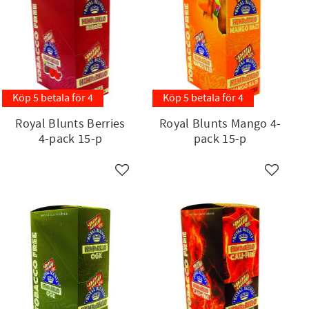
Köp 5 betala för 4
Köp 5 betala för 4
Royal Blunts Berries
Royal Blunts Mango 4-
4-pack 15-p
pack 15-p
ll i favoriter
Lägg till i favoriter
Lägg till