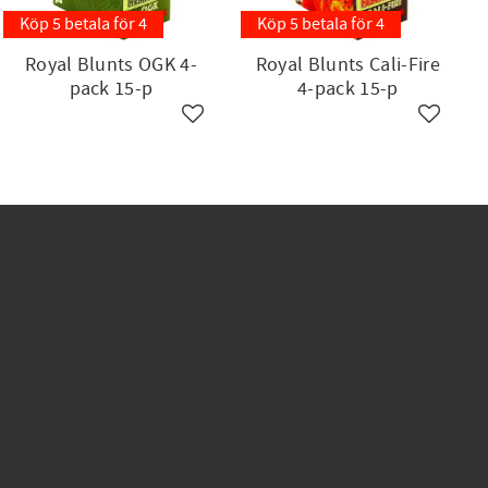
Köp 5 betala för 4
Köp 5 betala för 4
Royal Blunts OGK 4-
Royal Blunts Cali-Fire
pack 15-p
4-pack 15-p
ll i favoriter
Lägg till i favoriter
Lägg till