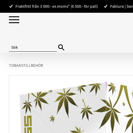
Fraktfritt från 3 000:- ex.moms* (6 500:- för pall)
Faktura | Sw
TOBAKSTILLBEHÖR