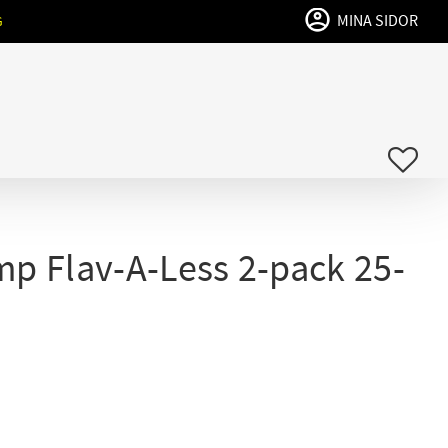
MINA SIDOR
G
FAVO
mp Flav-A-Less 2-pack 25-