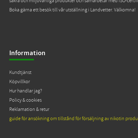
säkra och miljövänliga produkter och samarbetar med ISO-certifi
Boka gärna ett besök till vår utställning i Landvetter. Välkomna!
Information
Kundtjänst
Köpvillkor
Hur handlar jag?
Policy & cookies
Reklamation & retur
guide för ansökning om tillstånd för försäljning av nikotin produ