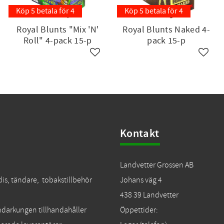
Köp 5 betala för 4
Köp 5 betala för 4
Royal Blunts "Mix 'N'
Royal Blunts Naked 4-
Roll" 4-pack 15-p
pack 15-p
till i favoriter
Lägg till i favoriter
Lägg ti
Kontakt
Landvetter Grossen AB
dis, tändare, tobakstillbehör
Johans väg 4
438 39 Landvetter
Tändarkungen tillhandahåller
Öppettider: