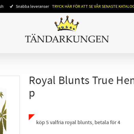
ish
Snabba leveranser
TRYCK HÄR FÖR ATT SE VÅR SENASTE KATALO
Royal Blunts True He
p
köp 5 valfria royal blunts, betala för 4