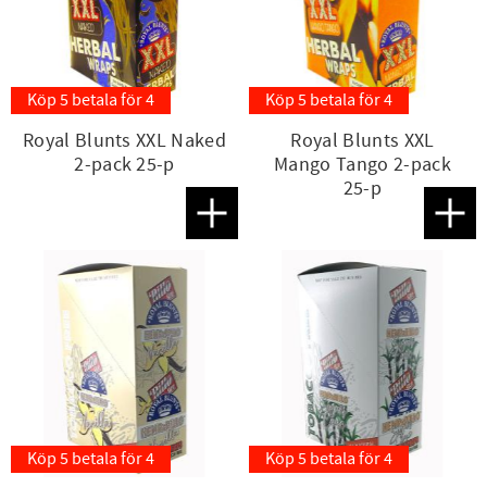
Köp 5 betala för 4
Köp 5 betala för 4
Royal Blunts XXL Naked
Royal Blunts XXL
2-pack 25-p
Mango Tango 2-pack
25-p
Lägg till i favoriter
Lägg t
Köp 5 betala för 4
Köp 5 betala för 4