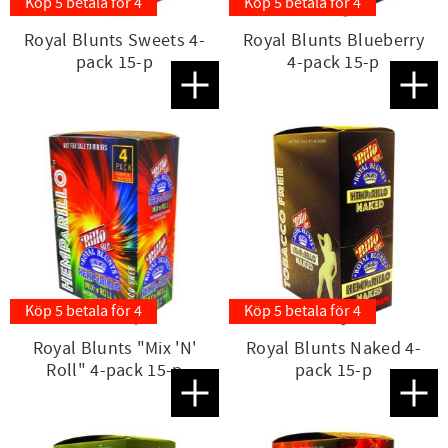
Köp 5 betala för 4
Köp 5 betala för 4
Royal Blunts Sweets 4-
Royal Blunts Blueberry
pack 15-p
4-pack 15-p
Lägg till i favoriter
Lägg t
Köp 5 betala för 4
Köp 5 betala för 4
Royal Blunts "Mix 'N'
Royal Blunts Naked 4-
Roll" 4-pack 15-p
pack 15-p
Lägg till i favoriter
Lägg t