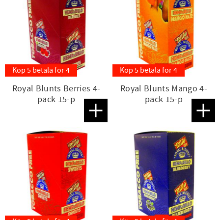
Köp 5 betala för 4
Köp 5 betala för 4
Royal Blunts Berries 4-
Royal Blunts Mango 4-
pack 15-p
pack 15-p
Lägg till i favoriter
Lägg t