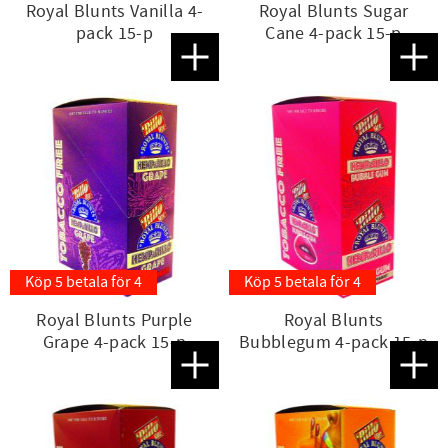
Royal Blunts Vanilla 4-
Royal Blunts Sugar
pack 15-p
Cane 4-pack 15-p
Lägg till i favoriter
Lägg t
Köp 5 betala för 4
Köp 5 betala för 4
Royal Blunts Purple
Royal Blunts
Grape 4-pack 15-p
Bubblegum 4-pack 15-p
Lägg till i favoriter
Lägg t