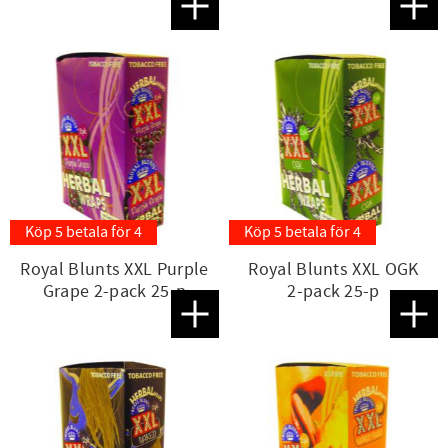
Lägg till i favoriter
Lägg t
Köp 5 betala för 4
Köp 5 betala för 4
Royal Blunts XXL Purple
Royal Blunts XXL OGK
Grape 2-pack 25-p
2-pack 25-p
Lägg till i favoriter
Lägg t