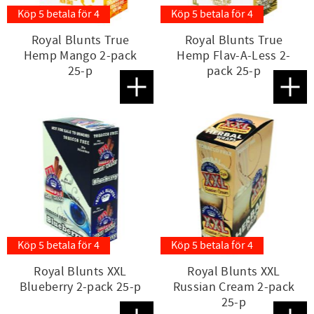
Köp 5 betala för 4
Köp 5 betala för 4
Royal Blunts True
Royal Blunts True
Hemp Mango 2-pack
Hemp Flav-A-Less 2-
25-p
pack 25-p
Lägg till i favoriter
Lägg t
Köp 5 betala för 4
Köp 5 betala för 4
Royal Blunts XXL
Royal Blunts XXL
Blueberry 2-pack 25-p
Russian Cream 2-pack
25-p