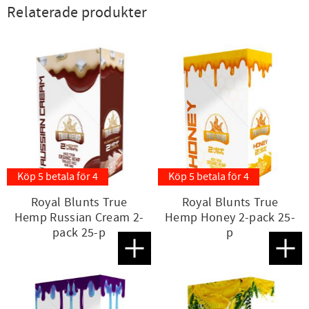
Relaterade produkter
Köp 5 betala för 4
Köp 5 betala för 4
Royal Blunts True
Royal Blunts True
Hemp Russian Cream 2-
Hemp Honey 2-pack 25-
pack 25-p
p
Lägg till i favoriter
Lägg t