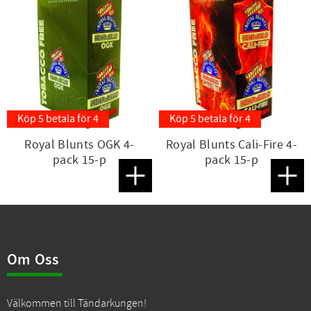
Köp 5 betala för 4
Köp 5 betala för 4
Royal Blunts OGK 4-
Royal Blunts Cali-Fire 4-
pack 15-p
pack 15-p
Lägg till i favoriter
Lägg t
Om Oss
Välkommen till Tändarkungen!