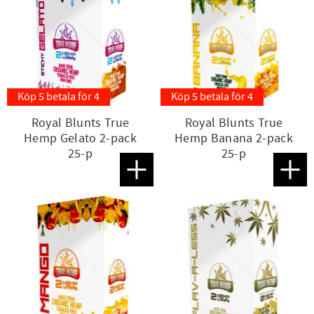
Köp 5 betala för 4
Köp 5 betala för 4
Royal Blunts True
Royal Blunts True
Hemp Gelato 2-pack
Hemp Banana 2-pack
25-p
25-p
Lägg till i favoriter
Lägg t