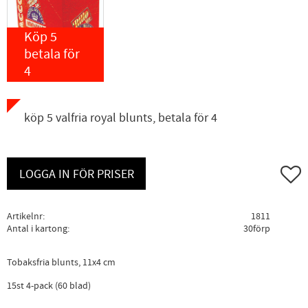
Köp 5
betala för
4
köp 5 valfria royal blunts, betala för 4
Lägg ti
LOGGA IN FÖR PRISER
Artikelnr
1811
Antal i kartong
30förp
Tobaksfria blunts, 11x4 cm
15st 4-pack (60 blad)