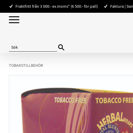
Fraktfritt från 3 000:- ex.moms* (6 500:- för pall)
Faktura | Sw
TOBAKSTILLBEHÖR