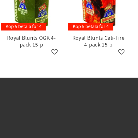
Köp 5 betala för 4
Köp 5 betala för 4
Royal Blunts OGK 4-
Royal Blunts Cali-Fire
pack 15-p
4-pack 15-p
ll i favoriter
Lägg till i favoriter
Lägg till