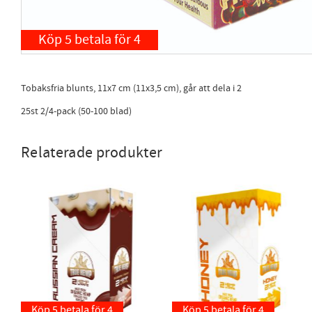
Köp 5 betala för 4
Tobaksfria blunts, 11x7 cm (11x3,5 cm), går att dela i 2
25st 2/4-pack (50-100 blad)
Relaterade produkter
Köp 5 betala för 4
Köp 5 betala för 4