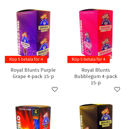
Köp 5 betala för 4
Köp 5 betala för 4
Royal Blunts Purple
Royal Blunts
Grape 4-pack 15-p
Bubblegum 4-pack
15-p
till i favoriter
Lägg till i favoriter
Lägg ti