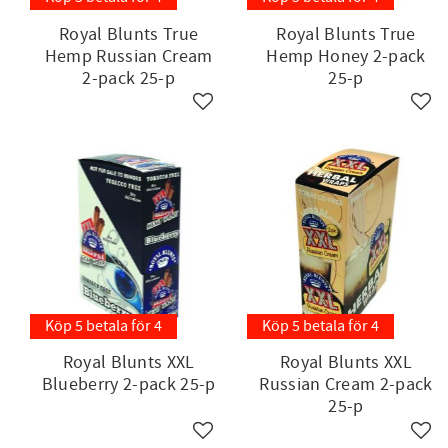
Royal Blunts True
Royal Blunts True
Hemp Russian Cream
Hemp Honey 2-pack
2-pack 25-p
25-p
Lägg till i favoriter
Lägg 
Köp 5 betala för 4
Köp 5 betala för 4
Royal Blunts XXL
Royal Blunts XXL
Blueberry 2-pack 25-p
Russian Cream 2-pack
25-p
Lägg till i favoriter
Lägg 