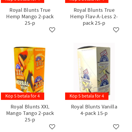
Royal Blunts True
Royal Blunts True
Hemp Mango 2-pack
Hemp Flav-A-Less 2-
25-p
pack 25-p
ll i favoriter
Lägg till i favoriter
Lägg till
Köp 5 betala för 4
Köp 5 betala för 4
Royal Blunts XXL
Royal Blunts Vanilla
Mango Tango 2-pack
4-pack 15-p
25-p
ll i favoriter
Lägg till i favoriter
Lägg till