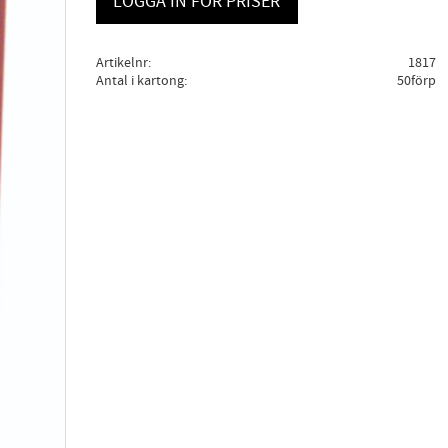
LOGGA IN FÖR PRISER
Artikelnr
1817
Antal i kartong
50förp