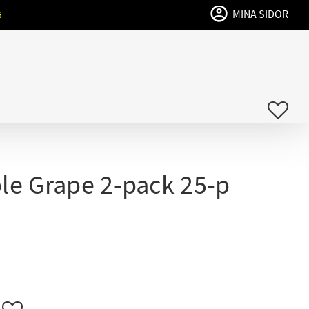
MINA SIDOR
G
FAVO
le Grape 2-pack 25-p
Lägg till i favoriter