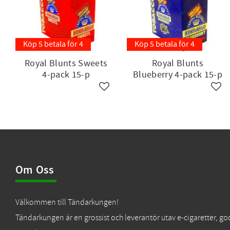
Köp 5 betala för 4
Köp 5 betala för 4
Royal Blunts Sweets
Royal Blunts
4-pack 15-p
Blueberry 4-pack 15-p
Lägg till i favoriter
Lägg 
Om Oss
Välkommen till Tändarkungen!
Tändarkungen är en grossist och leverantör utav e-cigaretter, go