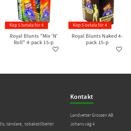
Köp 5 betala för 4
Köp 5 betala för 4
Royal Blunts "Mix 'N'
Royal Blunts Naked 4-
Roll" 4-pack 15-p
pack 15-p
till i favoriter
Lägg till i favoriter
Lägg ti
Kontakt
Landvetter Grossen AB
dis, tändare, tobakstillbehör
Johans väg 4