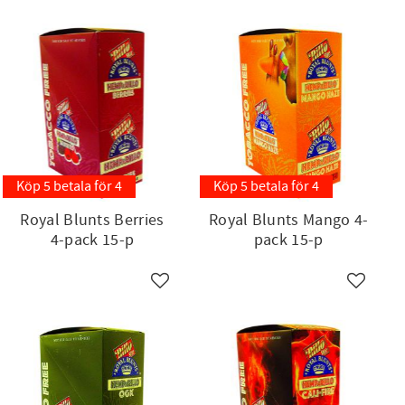
Köp 5 betala för 4
Köp 5 betala för 4
Royal Blunts Berries
Royal Blunts Mango 4-
4-pack 15-p
pack 15-p
ll i favoriter
Lägg till i favoriter
Lägg till