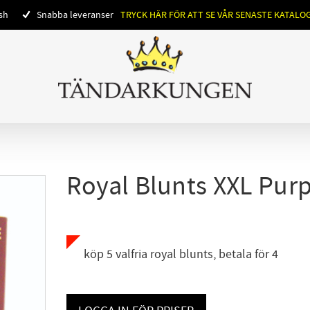
ish
Snabba leveranser
TRYCK HÄR FÖR ATT SE VÅR SENASTE KATALO
Royal Blunts XXL Purp
köp 5 valfria royal blunts, betala för 4