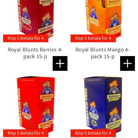
Köp 5 betala för 4
Köp 5 betala för 4
Royal Blunts Berries 4-
Royal Blunts Mango 4-
pack 15-p
pack 15-p
Lägg till i favoriter
Lägg t
Köp 5 betala för 4
Köp 5 betala för 4