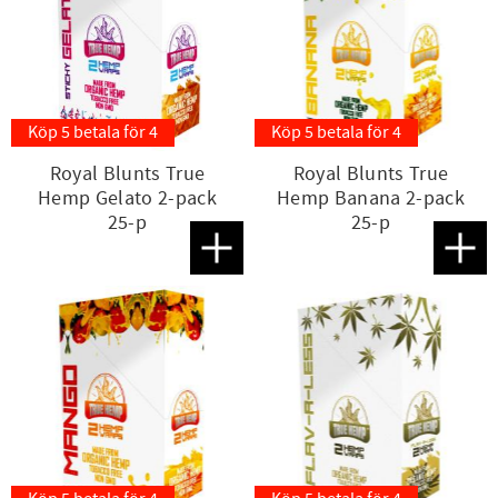
Köp 5 betala för 4
Köp 5 betala för 4
Royal Blunts True
Royal Blunts True
Hemp Gelato 2-pack
Hemp Banana 2-pack
25-p
25-p
Lägg till i favoriter
Lägg t