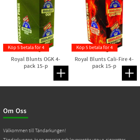
Köp 5 betala för 4
Köp 5 betala för 4
Royal Blunts OGK 4-
Royal Blunts Cali-Fire 4-
pack 15-p
pack 15-p
Lägg till i favoriter
Lägg t
Om Oss
Välkommen till Tändarkungen!