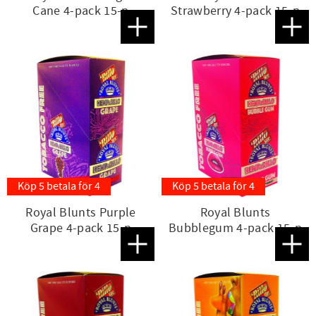
Cane 4-pack 15-p
Strawberry 4-pack 15-p
Lägg till i favoriter
Lägg t
Köp 5 betala för 4
Köp 5 betala för 4
Royal Blunts Purple
Royal Blunts
Grape 4-pack 15-p
Bubblegum 4-pack 15-p
Lägg till i favoriter
Lägg t