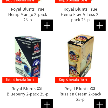
Köp 5 betala för 4
Köp 5 betala för 4
Royal Blunts True
Royal Blunts True
Hemp Mango 2-pack
Hemp Flav-A-Less 2-
25-p
pack 25-p
Lägg till i favoriter
Lägg t
Köp 5 betala för 4
Köp 5 betala för 4
Royal Blunts XXL
Royal Blunts XXL
Blueberry 2-pack 25-p
Russian Cream 2-pack
25-p
Lägg till i favoriter
Lägg t