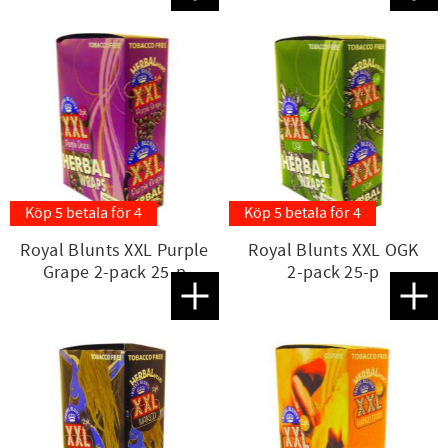
Köp 5 betala för 4
Köp 5 betala för 4
Royal Blunts XXL Purple
Royal Blunts XXL OGK
Grape 2-pack 25-p
2-pack 25-p
Lägg till i favoriter
Lägg t