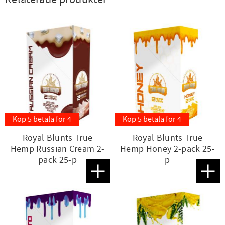
Köp 5 betala för 4
Köp 5 betala för 4
Royal Blunts True
Royal Blunts True
Hemp Russian Cream 2-
Hemp Honey 2-pack 25-
pack 25-p
p
Lägg till i favoriter
Lägg t