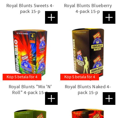
Royal Blunts Sweets 4-
Royal Blunts Blueberry
pack 15-p
4-pack 15-p
Lägg till i favoriter
Lägg t
Köp 5 betala för 4
Köp 5 betala för 4
Royal Blunts "Mix 'N'
Royal Blunts Naked 4-
Roll" 4-pack 15-p
pack 15-p
Lägg till i favoriter
Lägg t