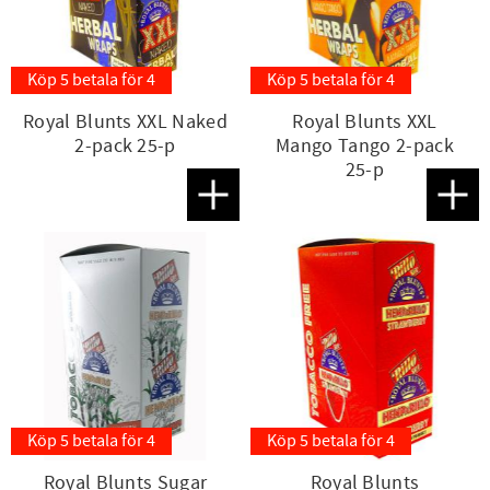
Köp 5 betala för 4
Köp 5 betala för 4
Royal Blunts XXL Naked
Royal Blunts XXL
2-pack 25-p
Mango Tango 2-pack
25-p
Lägg till i favoriter
Lägg t
Köp 5 betala för 4
Köp 5 betala för 4
Royal Blunts Sugar
Royal Blunts