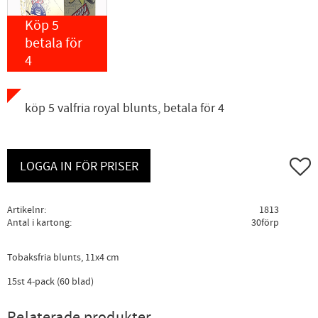
Köp 5
betala för
4
köp 5 valfria royal blunts, betala för 4
Lägg ti
LOGGA IN FÖR PRISER
Artikelnr
1813
Antal i kartong
30förp
Tobaksfria blunts, 11x4 cm
15st 4-pack (60 blad)
Relaterade produkter