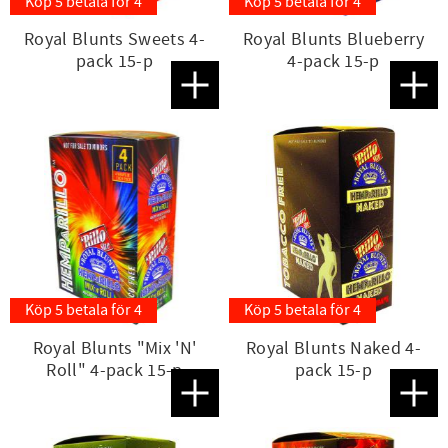
Köp 5 betala för 4
Köp 5 betala för 4
Royal Blunts Sweets 4-
Royal Blunts Blueberry
pack 15-p
4-pack 15-p
Lägg till i favoriter
Lägg t
Köp 5 betala för 4
Köp 5 betala för 4
Royal Blunts "Mix 'N'
Royal Blunts Naked 4-
Roll" 4-pack 15-p
pack 15-p
Lägg till i favoriter
Lägg t