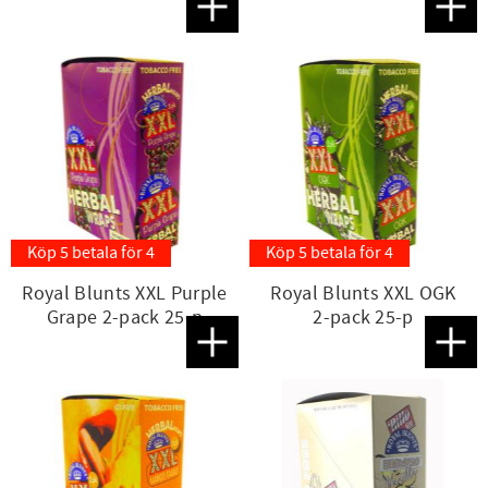
Lägg till i favoriter
Lägg t
Köp 5 betala för 4
Köp 5 betala för 4
Royal Blunts XXL Purple
Royal Blunts XXL OGK
Grape 2-pack 25-p
2-pack 25-p
Lägg till i favoriter
Lägg t