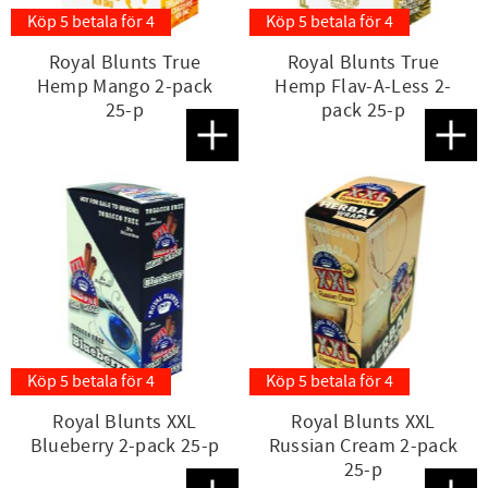
Köp 5 betala för 4
Köp 5 betala för 4
Royal Blunts True
Royal Blunts True
Hemp Mango 2-pack
Hemp Flav-A-Less 2-
25-p
pack 25-p
Lägg till i favoriter
Lägg t
Köp 5 betala för 4
Köp 5 betala för 4
Royal Blunts XXL
Royal Blunts XXL
Blueberry 2-pack 25-p
Russian Cream 2-pack
25-p