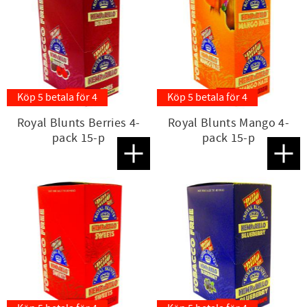
Köp 5 betala för 4
Köp 5 betala för 4
Royal Blunts Berries 4-
Royal Blunts Mango 4-
pack 15-p
pack 15-p
Lägg till i favoriter
Lägg t