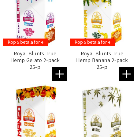
Köp 5 betala för 4
Köp 5 betala för 4
Royal Blunts True
Royal Blunts True
Hemp Gelato 2-pack
Hemp Banana 2-pack
25-p
25-p
Lägg till i favoriter
Lägg t