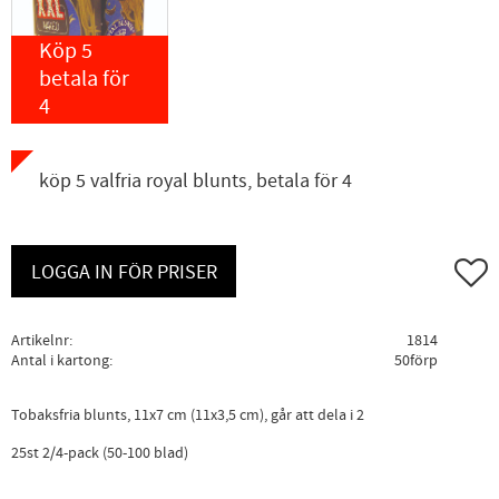
Köp 5
betala för
4
köp 5 valfria royal blunts, betala för 4
Lägg ti
LOGGA IN FÖR PRISER
Artikelnr
1814
Antal i kartong
50förp
Tobaksfria blunts, 11x7 cm (11x3,5 cm), går att dela i 2
25st 2/4-pack (50-100 blad)