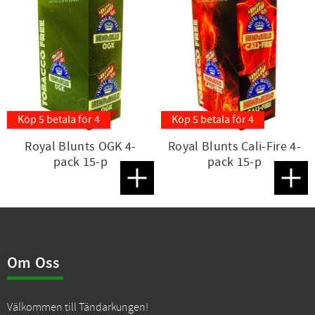
Köp 5 betala för 4
Köp 5 betala för 4
Royal Blunts OGK 4-
Royal Blunts Cali-Fire 4-
pack 15-p
pack 15-p
Lägg till i favoriter
Lägg t
Om Oss
Välkommen till Tändarkungen!