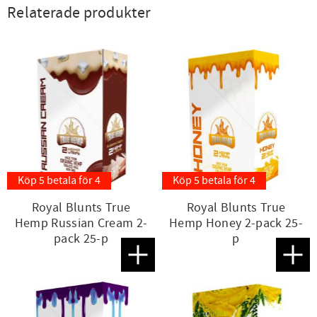
Relaterade produkter
Köp 5 betala för 4
Köp 5 betala för 4
Royal Blunts True
Royal Blunts True
Hemp Russian Cream 2-
Hemp Honey 2-pack 25-
pack 25-p
p
Lägg till i favoriter
Lägg t