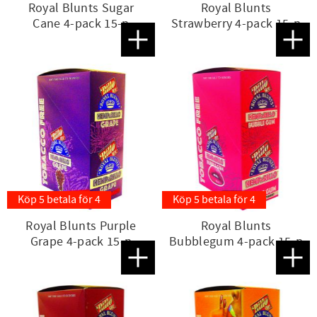
Royal Blunts Sugar
Royal Blunts
Cane 4-pack 15-p
Strawberry 4-pack 15-p
Lägg till i favoriter
Lägg t
Köp 5 betala för 4
Köp 5 betala för 4
Royal Blunts Purple
Royal Blunts
Grape 4-pack 15-p
Bubblegum 4-pack 15-p
Lägg till i favoriter
Lägg t