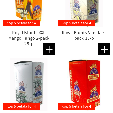
Köp 5 betala för 4
Köp 5 betala för 4
Royal Blunts XXL
Royal Blunts Vanilla 4-
Mango Tango 2-pack
pack 15-p
25-p
Lägg till i favoriter
Lägg t
Köp 5 betala för 4
Köp 5 betala för 4