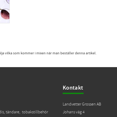
älja vilka som kommer i mixen när man beställer denna artikel.
Kontakt
Landvetter Grossen AB
dis, tändare, tobakstillbehör
Johans väg 4