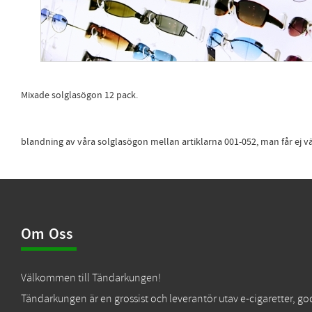
Mixade solglasögon 12 pack.
blandning av våra solglasögon mellan artiklarna 001-052, man får ej v
Om Oss
Välkommen till Tändarkungen!
Tändarkungen är en grossist och leverantör utav e-cigaretter, go