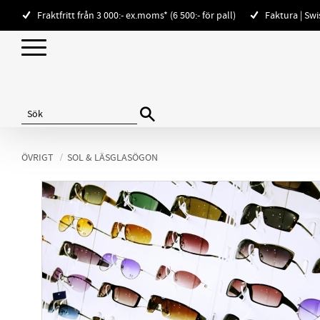
Fraktfritt från 3 000:- ex.moms* (6 500:- för pall)
Faktura | Sw
ÖVRIGT
SOL & LÄSGLASÖGON