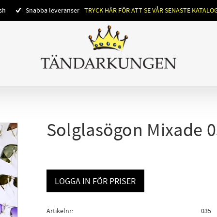
ish
Snabba leveranser
TRYCK HÄR FÖR ATT SE VÅR SENASTE KATALO
Solglasögon Mixade 0
LOGGA IN FÖR PRISER
Artikelnr
035