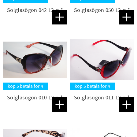
Solglasögon 042 12-p *
Solglasögon 050 12-p *
Lägg till i favoriter
Lägg t
köp 5 betala för 4
köp 5 betala för 4
Solglasögon 010 12-p *
Solglasögon 011 12-p *
Lägg till i favoriter
Lägg t