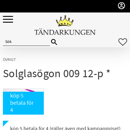
Meny
F
ÖVRIGT
Solglasögon 009 12-p *
köp 5
betala för
4
köp 5 betala för 4 (gäller även med kampanjpriset)