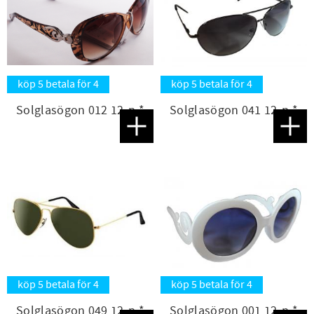
köp 5 betala för 4
köp 5 betala för 4
Solglasögon 012 12-p *
Solglasögon 041 12-p *
Lägg till i favoriter
Lägg t
köp 5 betala för 4
köp 5 betala för 4
Solglasögon 049 12-p *
Solglasögon 001 12-p *