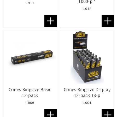
1000-p *
1911
1912
Lägg till i favoriter
Lägg t
Cones Kingsize Basic
Cones Kingsize Display
12-pack
12-pack 18-p
1906
1901