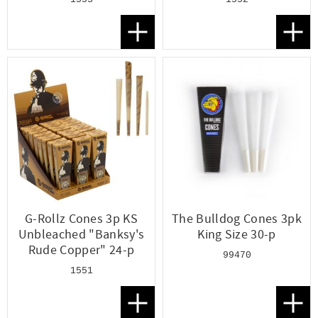
Lägg till i favoriter
Lägg t
G-Rollz Cones 3p KS
The Bulldog Cones 3pk
Unbleached "Banksy's
King Size 30-p
Rude Copper" 24-p
99470
1551
Lägg till i favoriter
Lägg t