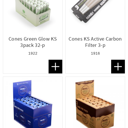
Cones Green Glow KS
Cones KS Active Carbon
3pack 32-p
Filter 3-p
1922
1916
Lägg till i favoriter
Lägg t