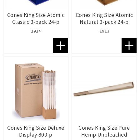
Cones King Size Atomic
Cones King Size Atomic
Classic 3-pack 24-p
Natural 3-pack 24-p
1914
1913
Lägg till i favoriter
Lägg t
Cones King Size Deluxe
Cones King Size Pure
Display 800-p
Hemp Unbleached