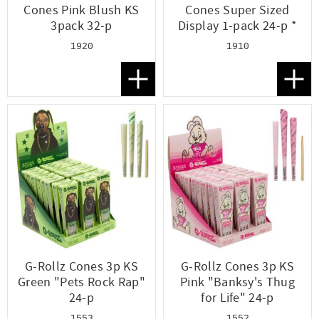
Cones Pink Blush KS
Cones Super Sized
3pack 32-p
Display 1-pack 24-p *
1920
1910
Lägg till i favoriter
Lägg t
G-Rollz Cones 3p KS
G-Rollz Cones 3p KS
Green "Pets Rock Rap"
Pink "Banksy's Thug
24-p
for Life" 24-p
1553
1552