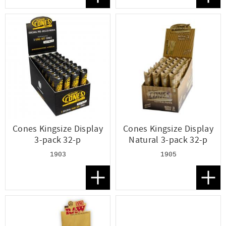
Lägg till i favoriter
Lägg t
Cones Kingsize Display
Cones Kingsize Display
3-pack 32-p
Natural 3-pack 32-p
1903
1905
Lägg till i favoriter
Lägg t