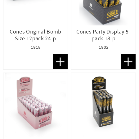
Cones Original Bomb
Cones Party Display 5-
Size 12pack 24-p
pack 18-p
1918
1902
Lägg till i favoriter
Lägg t