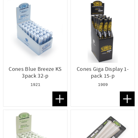
Cones Blue Breeze KS
Cones Giga Display 1-
3pack 32-p
pack 15-p
1921
1909
Lägg till i favoriter
Lägg t