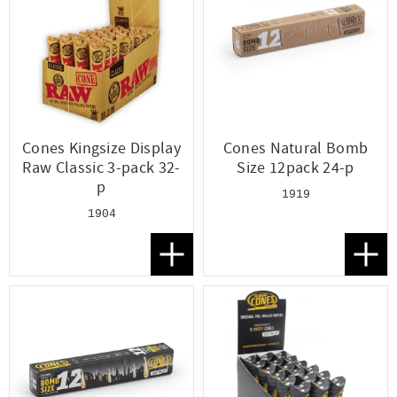
Cones Kingsize Display
Cones Natural Bomb
Raw Classic 3-pack 32-
Size 12pack 24-p
p
1919
1904
Lägg till i favoriter
Lägg t