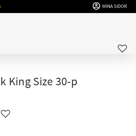
MINA SIDOR
G
FAVO
k King Size 30-p
Lägg till i favoriter