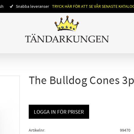
ish
Snabba leveranser
TRYCK HÄR FÖR ATT SE VÅR SENASTE KATALO
The Bulldog Cones 3p
LOGGA IN FÖR PRISER
Artikelnr
99470