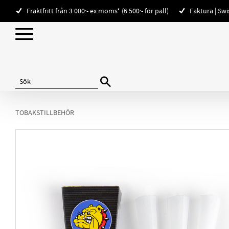
Fraktfritt från 3 000:- ex.moms* (6 500:- för pall)
Faktura | Sw
TOBAKSTILLBEHÖR