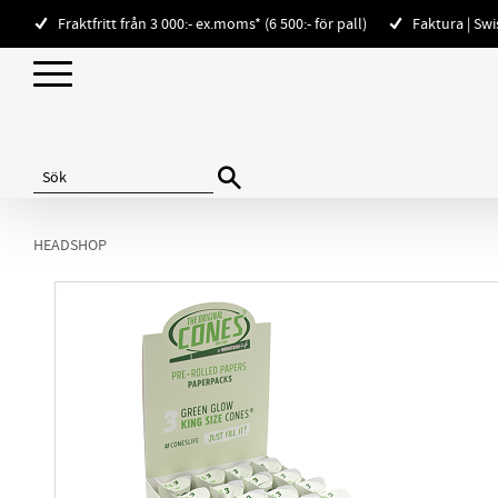
Fraktfritt från 3 000:- ex.moms* (6 500:- för pall)
Faktura | Sw
HEADSHOP