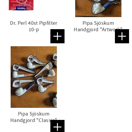
Dr. Perl 40st Pipfilter
Pipa Sjöskum
10-p
Handgjord "Artwork"
Lägg till i favoriter
Lägg t
Pipa Sjöskum
Handgjord "Classic"
Lägg till i favoriter