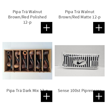
Pipa Trä Walnut
Pipa Trä Walnut
Brown/Red Polished
Brown/Red Matte 12-p
12-p
Lägg till i favoriter
Lägg t
Pipa Trä Dark Mix 12-p
Sense 100st Piprensare
Lägg till i favoriter
Lägg t