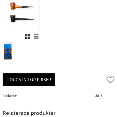
Rutnätsvy
Listvy
Lägg ti
LOGGA IN FÖR PRISER
Artikelnr
5018
Relaterade produkter