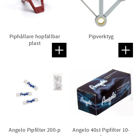
Piphållare hopfällbar
Pipverktyg
plast
Lägg till i favoriter
Lägg t
Angelo Pipfilter 200-p
Angelo 40st Pipfilter 10-