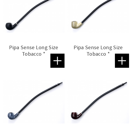
Pipa Sense Long Size
Pipa Sense Long Size
Tobacco *
Tobacco *
Lägg till i favoriter
Lägg t