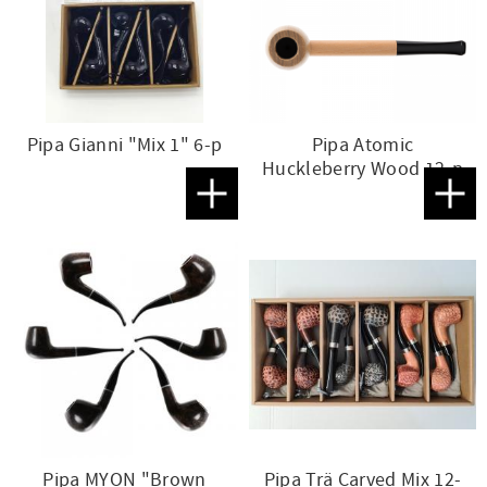
Pipa Gianni "Mix 1" 6-p
Pipa Atomic
Huckleberry Wood 12-p
Lägg till i favoriter
Lägg t
Pipa MYON "Brown
Pipa Trä Carved Mix 12-