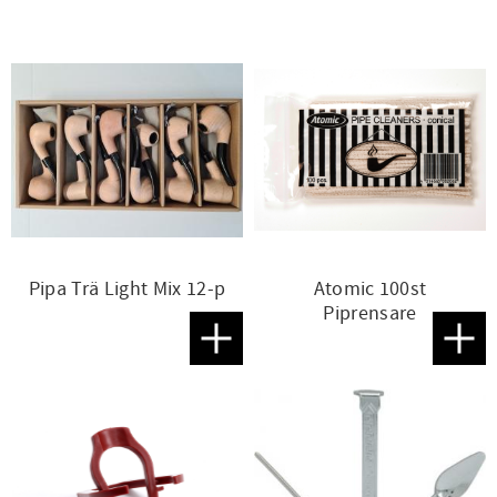
Pipa Trä Light Mix 12-p
Atomic 100st
Piprensare
Lägg till i favoriter
Lägg t