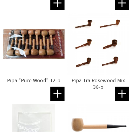
Lägg till i favoriter
Lägg t
Pipa "Pure Wood" 12-p
Pipa Trä Rosewood Mix
36-p
Lägg till i favoriter
Lägg t