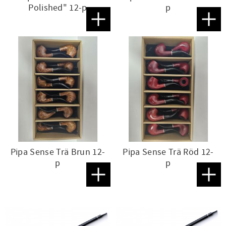
Polished" 12-p
p
Lägg till i favoriter
Lägg t
Pipa Sense Trä Brun 12-
Pipa Sense Trä Röd 12-
p
p
Lägg till i favoriter
Lägg t