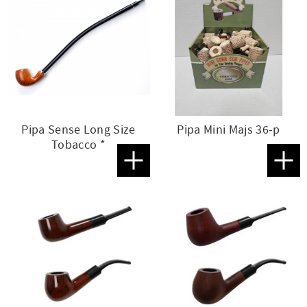
Pipa Sense Long Size
Pipa Mini Majs 36-p
Tobacco *
Lägg till i favoriter
Lägg t