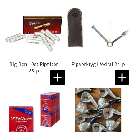
Big Ben 10st Pipfilter
Pipverktyg i fodral 24-p
25-p
Lägg till i favoriter
Lägg t