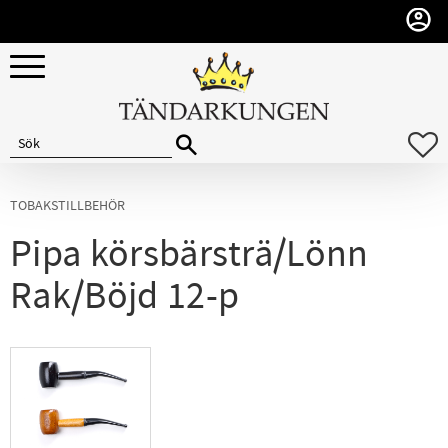
Meny
F
TOBAKSTILLBEHÖR
Pipa körsbärsträ/Lönn
Rak/Böjd 12-p