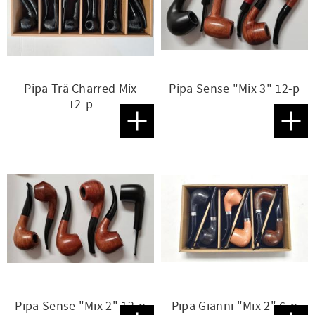
Pipa Trä Charred Mix
Pipa Sense "Mix 3" 12-p
12-p
Lägg till i favoriter
Lägg t
Pipa Sense "Mix 2" 12-p
Pipa Gianni "Mix 2" 6-p