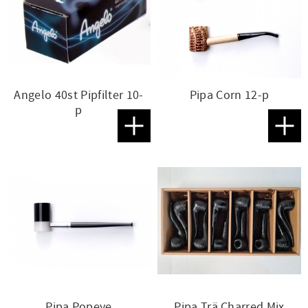
Angelo 40st Pipfilter 10-
Pipa Corn 12-p
p
Lägg till i favoriter
Lägg t
Pipa Popeye
Pipa Trä Charred Mix