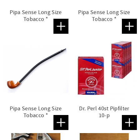
Pipa Sense Long Size
Pipa Sense Long Size
Tobacco *
Tobacco *
Lägg till i favoriter
Lägg t
Pipa Sense Long Size
Dr. Perl 40st Pipfilter
Tobacco *
10-p
Lägg till i favoriter
Lägg t