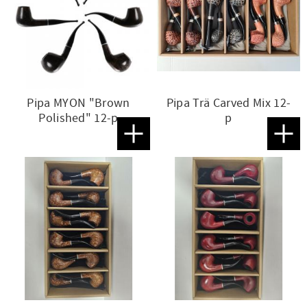
Pipa MYON "Brown
Pipa Trä Carved Mix 12-
Polished" 12-p
p
Lägg till i favoriter
Lägg t