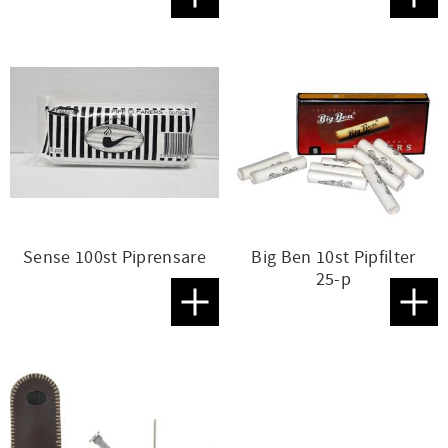
Lägg till i favoriter
Lägg t
Sense 100st Piprensare
Big Ben 10st Pipfilter
25-p
Lägg till i favoriter
Lägg t