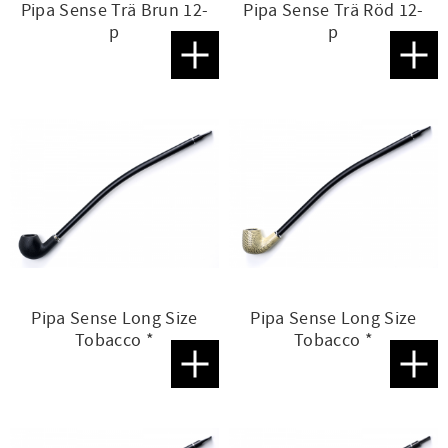
Pipa Sense Trä Brun 12-
Pipa Sense Trä Röd 12-
p
p
Lägg till i favoriter
Lägg t
Pipa Sense Long Size
Pipa Sense Long Size
Tobacco *
Tobacco *
Lägg till i favoriter
Lägg t