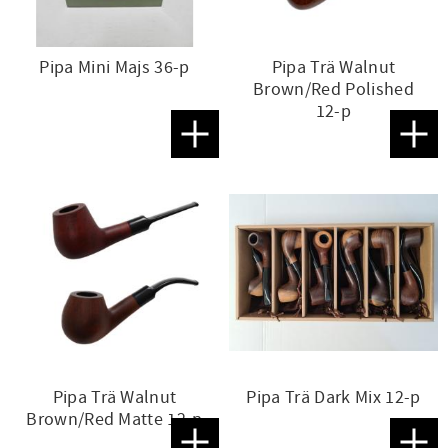
Pipa Mini Majs 36-p
Pipa Trä Walnut
Brown/Red Polished
12-p
Lägg till i favoriter
Lägg t
Pipa Trä Walnut
Pipa Trä Dark Mix 12-p
Brown/Red Matte 12-p