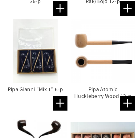
36-p
Rak/Böjd 12-p
Lägg till i favoriter
Lägg t
Pipa Gianni "Mix 1" 6-p
Pipa Atomic
Huckleberry Wood 12-p
Lägg till i favoriter
Lägg t