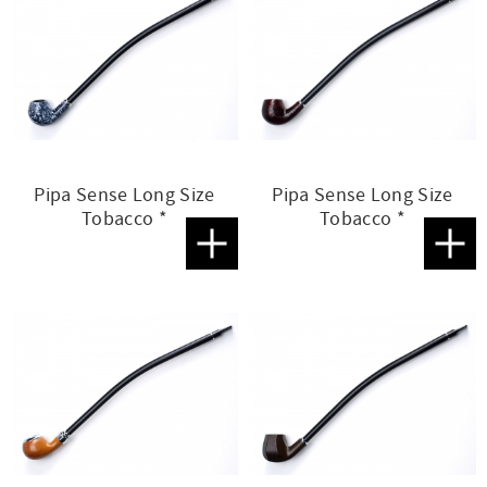
Pipa Sense Long Size
Pipa Sense Long Size
Tobacco *
Tobacco *
Lägg till i favoriter
Lägg t