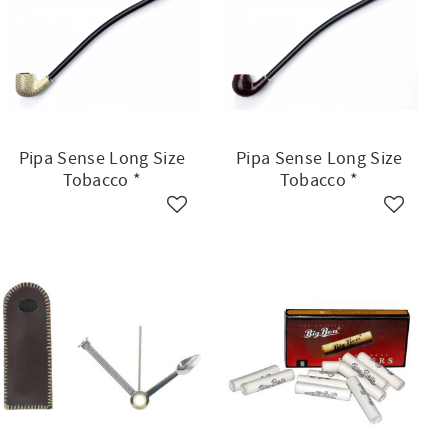
Pipa Sense Long Size
Pipa Sense Long Size
Tobacco *
Tobacco *
ll i favoriter
Lägg till i favoriter
Lägg till