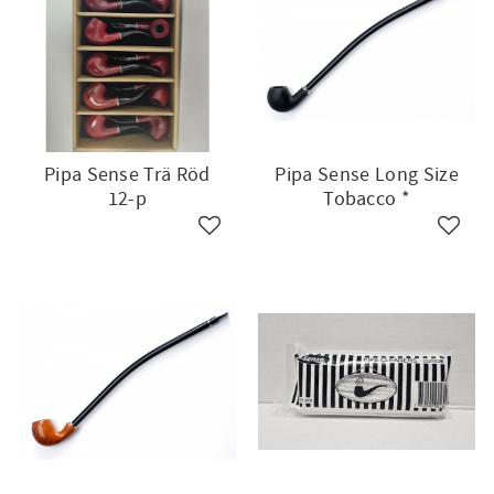
Pipa Sense Trä Röd
Pipa Sense Long Size
12-p
Tobacco *
till i favoriter
Lägg till i favoriter
Lägg ti