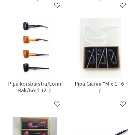
till i favoriter
Lägg till i favoriter
Lägg ti
Pipa körsbärsträ/Lönn
Pipa Gianni "Mix 1" 6-
Rak/Böjd 12-p
p
till i favoriter
Lägg till i favoriter
Lägg ti