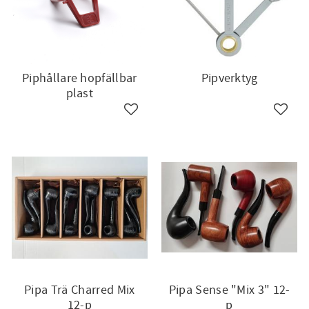
Piphållare hopfällbar
Pipverktyg
plast
till i favoriter
Lägg till i favoriter
Lägg ti
Pipa Trä Charred Mix
Pipa Sense "Mix 3" 12-
12-p
p