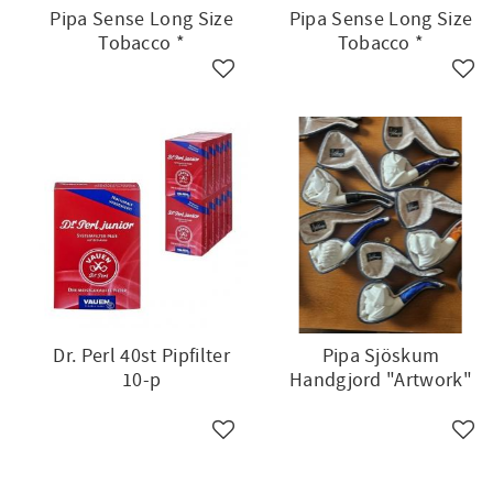
Pipa Sense Long Size
Pipa Sense Long Size
Tobacco *
Tobacco *
Lägg till i favoriter
Lägg 
Dr. Perl 40st Pipfilter
Pipa Sjöskum
10-p
Handgjord "Artwork"
Lägg till i favoriter
Lägg 