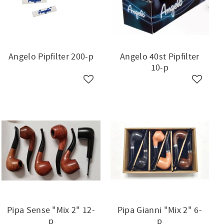
Angelo Pipfilter 200-p
Angelo 40st Pipfilter
10-p
ll i favoriter
Lägg till i favoriter
Lägg till
Pipa Sense "Mix 2" 12-
Pipa Gianni "Mix 2" 6-
p
p