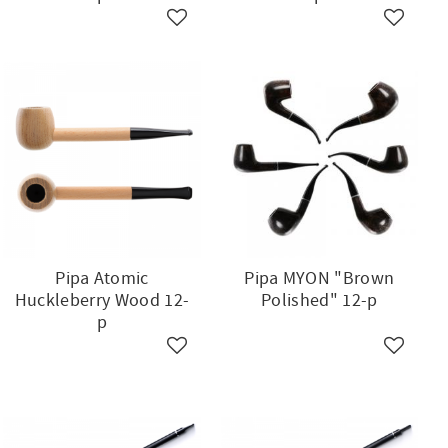
ll i favoriter
Lägg till i favoriter
Lägg till
Pipa Atomic
Pipa MYON "Brown
Huckleberry Wood 12-
Polished" 12-p
p
ll i favoriter
Lägg till i favoriter
Lägg till