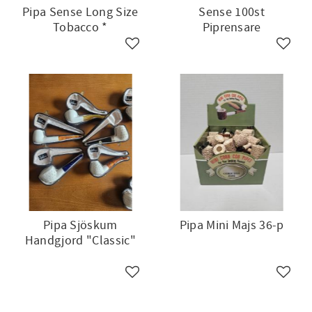
Pipa Sense Long Size
Sense 100st
Tobacco *
Piprensare
till i favoriter
Lägg till i favoriter
Lägg ti
Pipa Sjöskum
Pipa Mini Majs 36-p
Handgjord "Classic"
till i favoriter
Lägg till i favoriter
Lägg ti