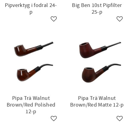
Pipverktyg i fodral 24-
Big Ben 10st Pipfilter
p
25-p
ll i favoriter
Lägg till i favoriter
Lägg till
Pipa Trä Walnut
Pipa Trä Walnut
Brown/Red Polished
Brown/Red Matte 12-p
12-p
ll i favoriter
Lägg till i favoriter
Lägg till