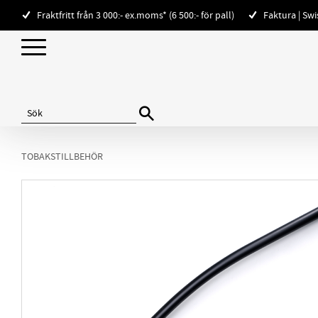
Fraktfritt från 3 000:- ex.moms* (6 500:- för pall)
Faktura | Sw
TOBAKSTILLBEHÖR