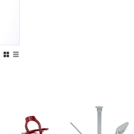
Rutnätsvy
Listvy