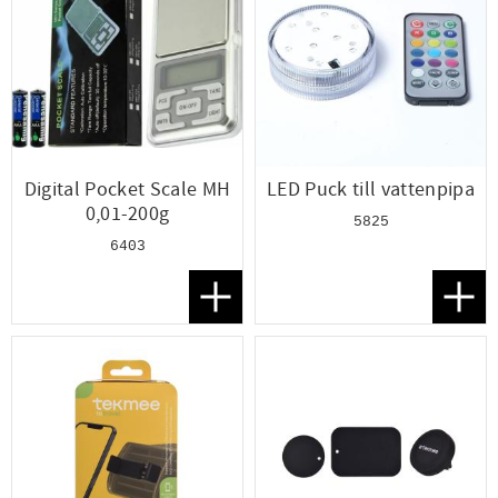
Digital Pocket Scale MH
LED Puck till vattenpipa
0,01-200g
5825
6403
Lägg till i favoriter
Lägg t