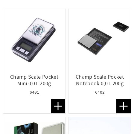
Champ Scale Pocket
Champ Scale Pocket
Mini 0,01-200g
Notebook 0,01-200g
6401
6402
Lägg till i favoriter
Lägg t