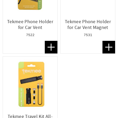
Tekmee Phone Holder
Tekmee Phone Holder
for Car Vent
for Car Vent Magnet
7522
7531
Lägg till i favoriter
Lägg t
Tekmee Travel Kit All-