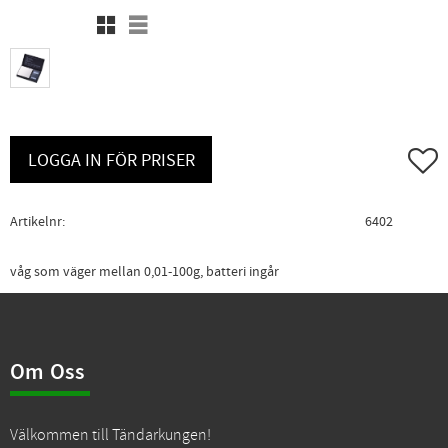
Rutnätsvy
Listvy
Lägg ti
LOGGA IN FÖR PRISER
Artikelnr
6402
våg som väger mellan 0,01-100g, batteri ingår
Om Oss
Välkommen till Tändarkungen!