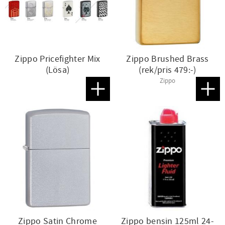
Zippo Pricefighter Mix
Zippo Brushed Brass
(Lösa)
(rek/pris 479:-)
Zippo
Lägg till i favoriter
Lägg t
Zippo Satin Chrome
Zippo bensin 125ml 24-