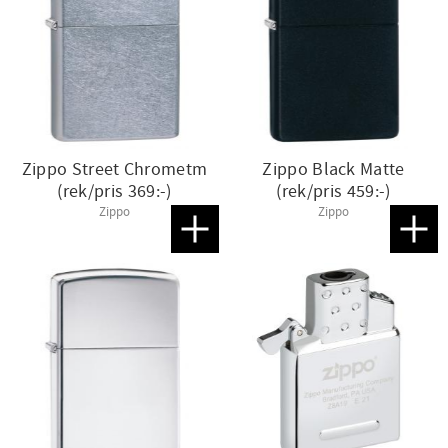
Zippo Street Chrometm
Zippo Black Matte
(rek/pris 369:-)
(rek/pris 459:-)
Zippo
Zippo
Lägg till i favoriter
Lägg t