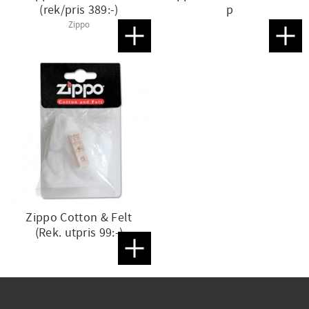
(rek/pris 389:-)
p
Zippo
Lägg till i favoriter
Lägg t
Zippo Cotton & Felt
(Rek. utpris 99:-)
Lägg till i favoriter