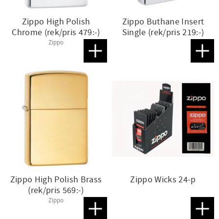
Zippo High Polish
Zippo Buthane Insert
Chrome (rek/pris 479:-)
Single (rek/pris 219:-)
Zippo
Lägg till i favoriter
Lägg t
Zippo High Polish Brass
Zippo Wicks 24-p
(rek/pris 569:-)
Zippo
Lägg till i favoriter
Lägg t