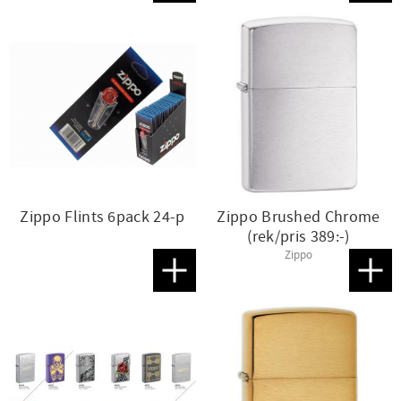
Zippo Flints 6pack 24-p
Zippo Brushed Chrome
(rek/pris 389:-)
Zippo
Lägg till i favoriter
Lägg t