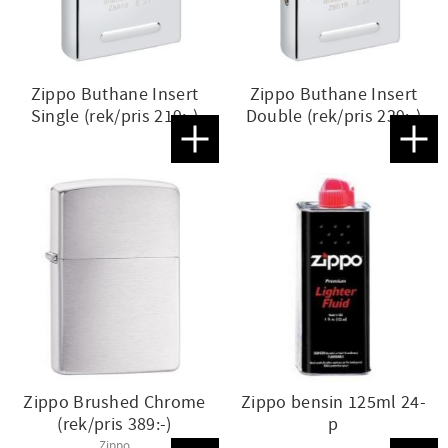
Zippo Buthane Insert
Zippo Buthane Insert
Single (rek/pris 219:-)
Double (rek/pris 239:-)
Lägg till i favoriter
Lägg t
Zippo Brushed Chrome
Zippo bensin 125ml 24-
(rek/pris 389:-)
p
Zippo