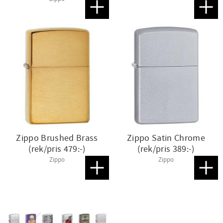
Lägg till i favoriter
Lägg t
Zippo Brushed Brass
Zippo Satin Chrome
(rek/pris 479:-)
(rek/pris 389:-)
Zippo
Zippo
Lägg till i favoriter
Lägg t