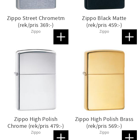
Zippo Street Chrometm
Zippo Black Matte
(rek/pris 369:-)
(rek/pris 459:-)
Zippo
Zippo
Lägg till i favoriter
Lägg t
Zippo High Polish
Zippo High Polish Brass
Chrome (rek/pris 479:-)
(rek/pris 569:-)
Zippo
Zippo