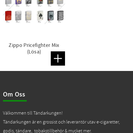
Zippo Pricefighter Mix
(Lösa)
Lägg till i favoriter
Om Oss
Välkommen till Tändarkungen!
Tändarkungen är en grossist och leverantör utav e-cigaretter,
godis, tändare, tobakstillbehör & mycket mer.