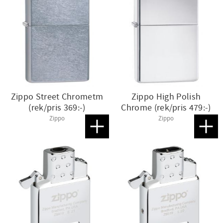
Zippo Street Chrometm
Zippo High Polish
(rek/pris 369:-)
Chrome (rek/pris 479:-)
Zippo
Zippo
Lägg till i favoriter
Lägg t