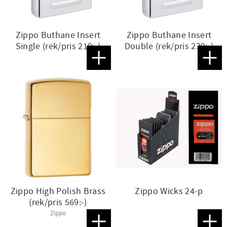
Zippo Buthane Insert
Zippo Buthane Insert
Single (rek/pris 219:-)
Double (rek/pris 239:-)
Lägg till i favoriter
Lägg t
Zippo High Polish Brass
Zippo Wicks 24-p
(rek/pris 569:-)
Zippo
Lägg till i favoriter
Lägg t