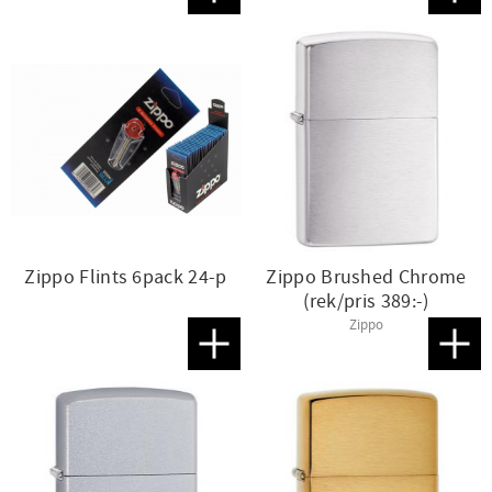
Zippo Flints 6pack 24-p
Zippo Brushed Chrome
(rek/pris 389:-)
Zippo
Lägg till i favoriter
Lägg t