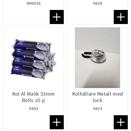
900036
5826
Lägg till i favoriter
Lägg t
Kol Al Malik 33mm
Kolhållare Metall med
Rolls 10-p
lock
5903
5823
Lägg till i favoriter
Lägg t