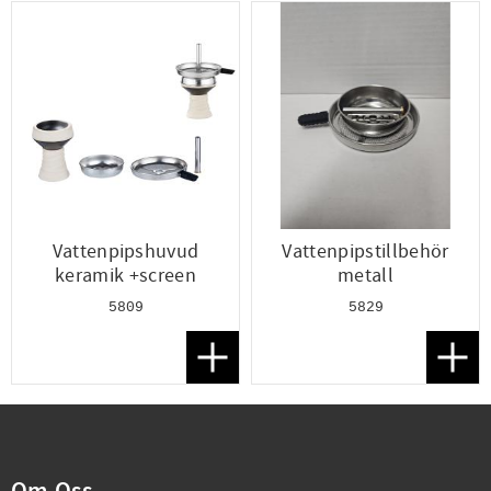
Vattenpipshuvud
Vattenpipstillbehör
keramik +screen
metall
5809
5829
Lägg till i favoriter
Lägg t