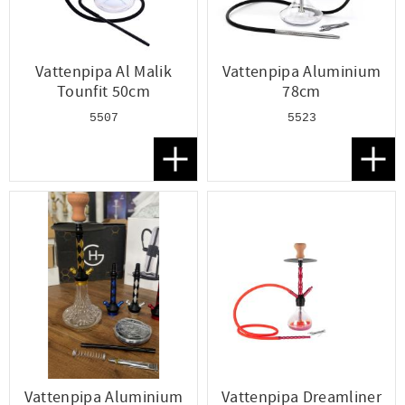
Vattenpipa Al Malik
Vattenpipa Aluminium
Tounfit 50cm
78cm
5507
5523
Lägg till i favoriter
Lägg t
Vattenpipa Aluminium
Vattenpipa Dreamliner