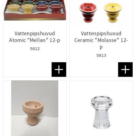
Vattenpipshuvud
Vattenpipshuvud
Atomic "Mellan" 12-p
Ceramic "Molasse" 12-
p
5812
5813
Lägg till i favoriter
Lägg t