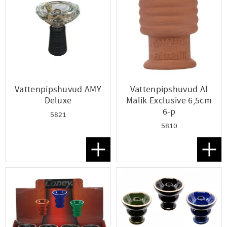
Vattenpipshuvud AMY
Vattenpipshuvud Al
Deluxe
Malik Exclusive 6,5cm
6-p
5821
5810
Lägg till i favoriter
Lägg t