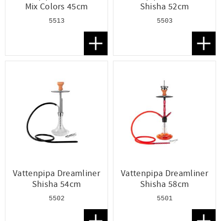
Mix Colors 45cm
Shisha 52cm
5513
5503
Lägg till i favoriter
Lägg t
Vattenpipa Dreamliner
Vattenpipa Dreamliner
Shisha 54cm
Shisha 58cm
5502
5501