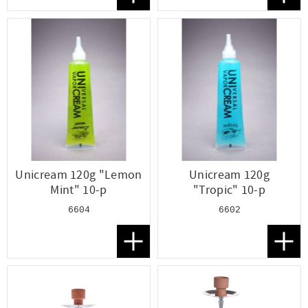
Lägg till i favoriter
Lägg t
Unicream 120g "Lemon
Unicream 120g
Mint" 10-p
"Tropic" 10-p
6604
6602
Lägg till i favoriter
Lägg t