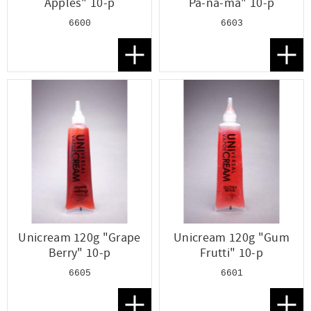
Apples" 10-p
Pa-na-ma" 10-p
6600
6603
Lägg till i favoriter
Lägg t
Unicream 120g "Grape
Unicream 120g "Gum
Berry" 10-p
Frutti" 10-p
6605
6601