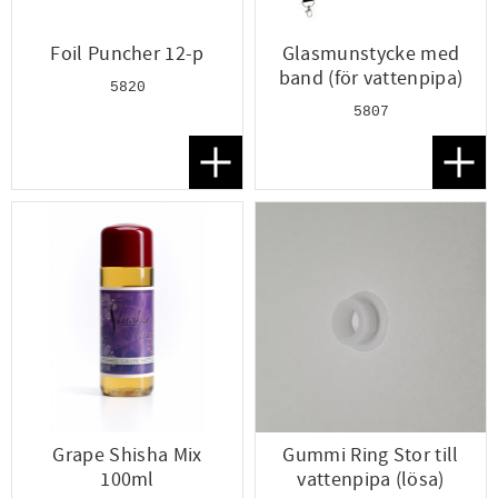
Foil Puncher 12-p
Glasmunstycke med
band (för vattenpipa)
5820
5807
Lägg till i favoriter
Lägg t
Grape Shisha Mix
Gummi Ring Stor till
100ml
vattenpipa (lösa)