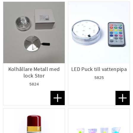
Kolhållare Metall med
LED Puck till vattenpipa
lock Stor
5825
5824
Lägg till i favoriter
Lägg t