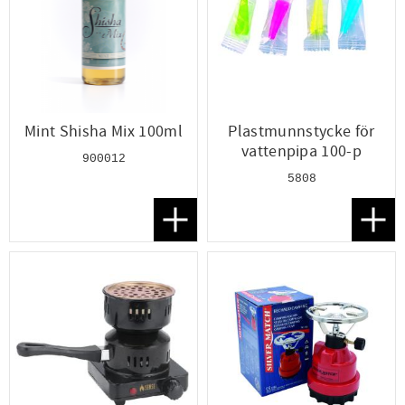
Mint Shisha Mix 100ml
Plastmunnstycke för
vattenpipa 100-p
900012
5808
Lägg till i favoriter
Lägg t