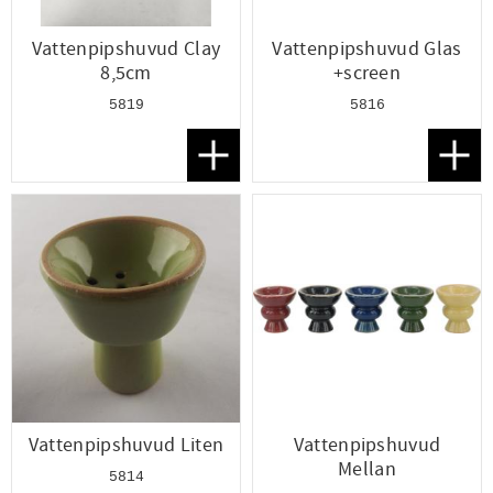
Vattenpipshuvud Clay
Vattenpipshuvud Glas
8,5cm
+screen
5819
5816
Lägg till i favoriter
Lägg t
Vattenpipshuvud Liten
Vattenpipshuvud
Mellan
5814