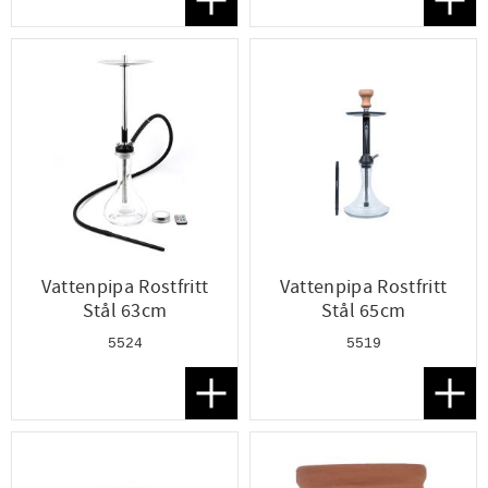
Lägg till i favoriter
Lägg t
Vattenpipa Rostfritt
Vattenpipa Rostfritt
Stål 63cm
Stål 65cm
5524
5519
Lägg till i favoriter
Lägg t