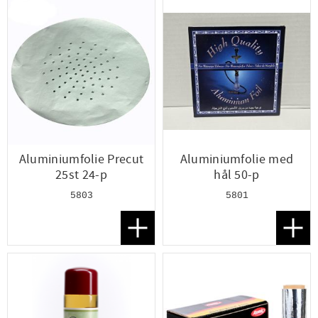
Aluminiumfolie Precut
Aluminiumfolie med
25st 24-p
hål 50-p
5803
5801
Lägg till i favoriter
Lägg t