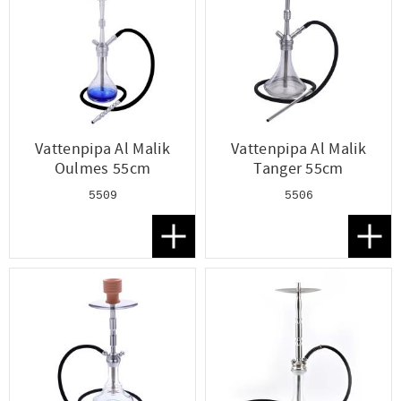
Vattenpipa Al Malik
Vattenpipa Al Malik
Oulmes 55cm
Tanger 55cm
5509
5506
Lägg till i favoriter
Lägg t