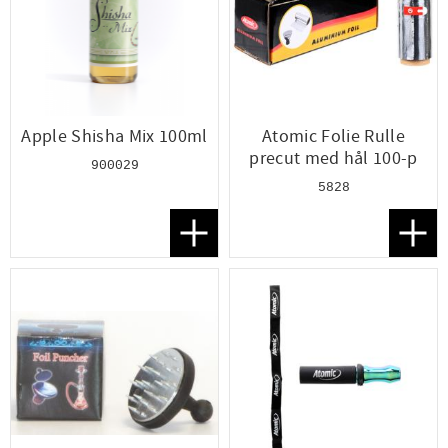
Apple Shisha Mix 100ml
Atomic Folie Rulle
precut med hål 100-p
900029
5828
Lägg till i favoriter
Lägg t