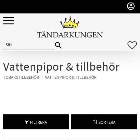
Meny
F
Vattenpipor & tillbehör
TOBAKSTILLBEHÖR
VATTENPIPOR & TILLBEHÖR
FILTRERA
SORTERA