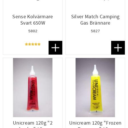
Sense Kolvärmare
Silver Match Camping
Svart 650W
Gas Brännare
5802
5827
Lägg till i favoriter
Lägg t
Unicream 120g "2
Unicream 120g "Frozen