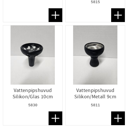
5815
Lägg till i favoriter
Lägg t
Vattenpipshuvud
Vattenpipshuvud
Silikon/Glas 10cm
Silikon/Metall 9cm
5830
5811
Lägg till i favoriter
Lägg t