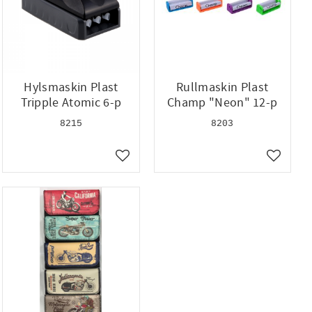
Hylsmaskin Plast
Rullmaskin Plast
Tripple Atomic 6-p
Champ "Neon" 12-p
8215
8203
ll i favoriter
Lägg till i favoriter
Lägg till