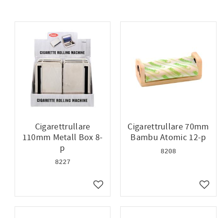
Hylsmaskiner
9
Övrigt
5
Plast
13
Tyg
1
Visa fler
Cigarettrullare
Cigarettrullare 70mm
110mm Metall Box 8-
Bambu Atomic 12-p
p
8208
8227
Lägg till i favoriter
Lägg 