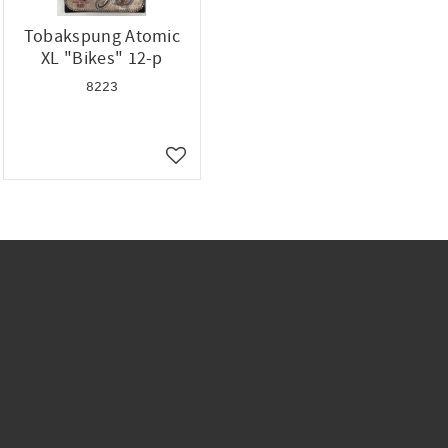
Tobakspung Atomic
XL "Bikes" 12-p
8223
ll i favoriter
Lägg till i favoriter