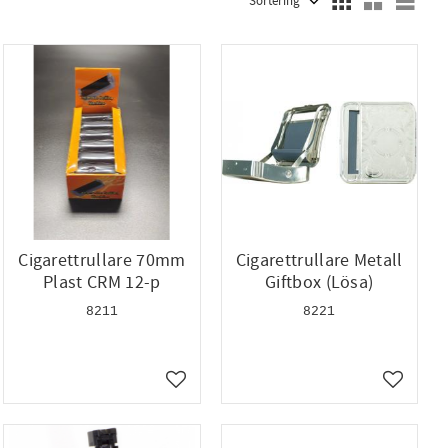
Cigarettrullare 70mm
Cigarettrullare Metall
Plast CRM 12-p
Giftbox (Lösa)
8211
8221
ll i favoriter
Lägg till i favoriter
Lägg till