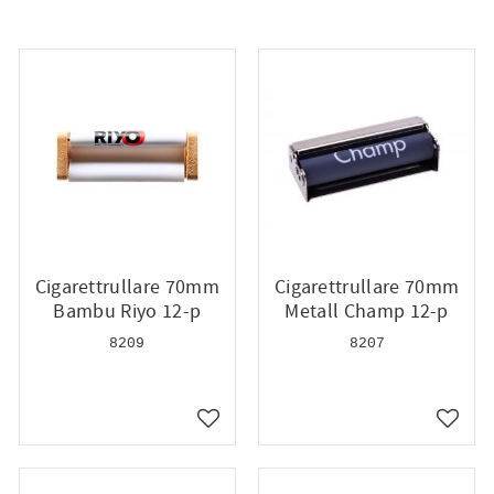
Cigarettrullare 70mm
Cigarettrullare 70mm
Bambu Riyo 12-p
Metall Champ 12-p
8209
8207
till i favoriter
Lägg till i favoriter
Lägg ti