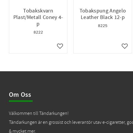
Tobakskvarn
Tobakspung Angelo
Plast/Metall Coney 4-
Leather Black 12-p
p
8225
8222
Lägg till i favoriter
Lägg 
Om Oss
Välkommen till Tändarkungen!
Tändarkungen är en grossist och leverantör utav e-cigaretter, go
& mycket mer.