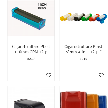
Cigarettrullare Plast
Cigarettrullare Plast
110mm CRM 12-p
78mm 4-in-1 12-p *
8217
8219
Lägg till i favoriter
Lägg 