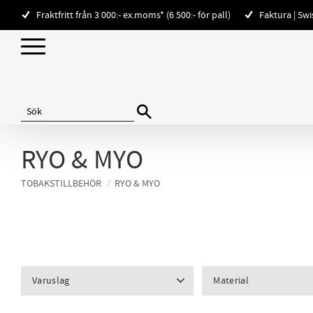
Fraktfritt från 3 000:- ex.moms* (6 500:- för pall)
Faktura | Sw
RYO & MYO
TOBAKSTILLBEHÖR
RYO & MYO
Varuslag
Material
Cigarettrullare
9
Läder/PU
3
Metall