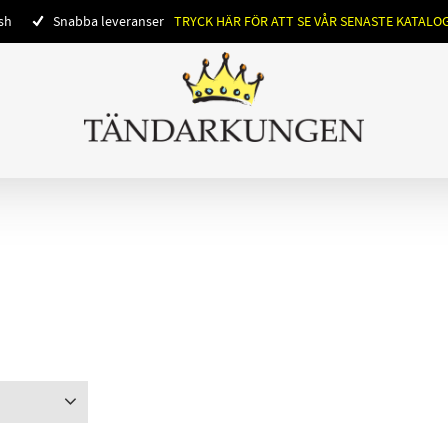
ish
Snabba leveranser
TRYCK HÄR FÖR ATT SE VÅR SENASTE KATALO
3