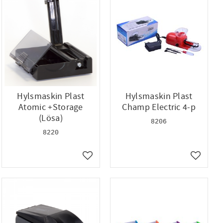
Hylsmaskin Plast
Hylsmaskin Plast
Atomic +Storage
Champ Electric 4-p
(Lösa)
8206
8220
ll i favoriter
Lägg till i favoriter
Lägg till