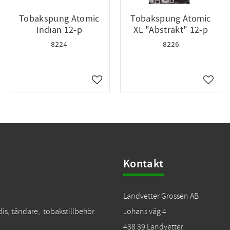
Tobakspung Atomic
Tobakspung Atomic
Indian 12-p
XL "Abstrakt" 12-p
8224
8226
till i favoriter
Lägg till i favoriter
Lägg ti
Kontakt
Landvetter Grossen AB
dis, tändare, tobakstillbehör
Johans väg 4
438 39 Landvetter