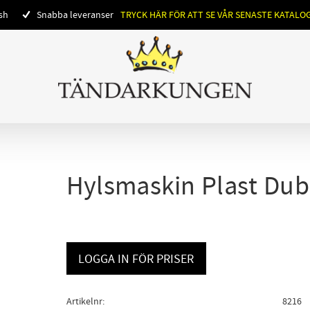
ish
Snabba leveranser
TRYCK HÄR FÖR ATT SE VÅR SENASTE KATALO
Hylsmaskin Plast Dubb
LOGGA IN FÖR PRISER
Artikelnr
8216