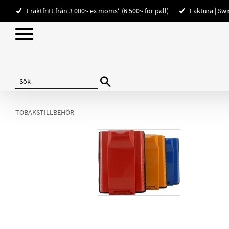
Fraktfritt från 3 000:- ex.moms* (6 500:- för pall)
Faktura | Sw
TOBAKSTILLBEHÖR