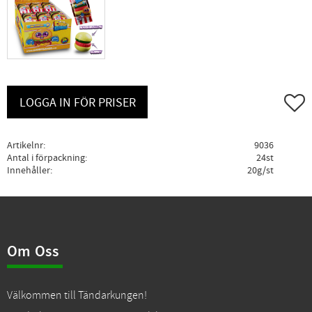
Lägg ti
LOGGA IN FÖR PRISER
Artikelnr
9036
Antal i förpackning
24st
Innehåller
20g/st
Om Oss
Välkommen till Tändarkungen!