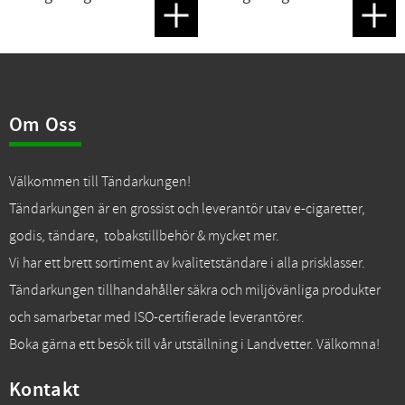
Lägg till i favoriter
Lägg t
Om Oss
Välkommen till Tändarkungen!
Tändarkungen är en grossist och leverantör utav e-cigaretter,
godis, tändare, tobakstillbehör & mycket mer.
Vi har ett brett sortiment av kvalitetständare i alla prisklasser.
Tändarkungen tillhandahåller säkra och miljövänliga produkter
och samarbetar med ISO-certifierade leverantörer.
Boka gärna ett besök till vår utställning i Landvetter. Välkomna!
Kontakt