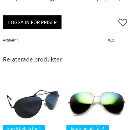
Lägg ti
LOGGA IN FÖR PRISER
Artikelnr
012
Relaterade produkter
köp 5 betala för 4
köp 5 betala för 4