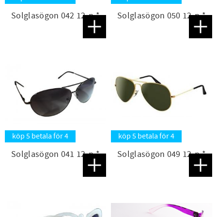
Solglasögon 042 12-p *
Solglasögon 050 12-p *
Lägg till i favoriter
Lägg t
köp 5 betala för 4
köp 5 betala för 4
Solglasögon 041 12-p *
Solglasögon 049 12-p *
Lägg till i favoriter
Lägg t