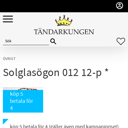
Meny
F
ÖVRIGT
Solglasögon 012 12-p *
köp 5
betala för
4
köp 5 betala för 4 (gäller även med kampanjpriset)