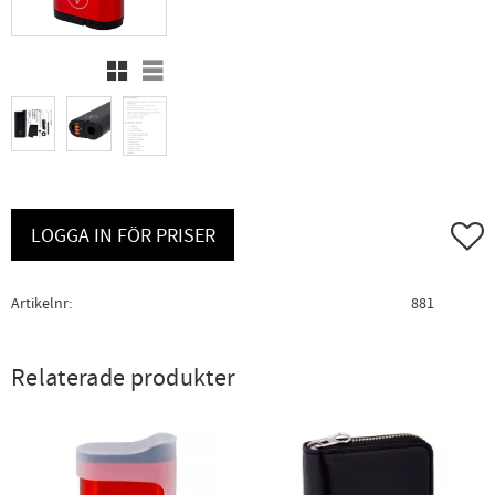
Rutnätsvy
Listvy
Lägg ti
LOGGA IN FÖR PRISER
Artikelnr
881
Relaterade produkter