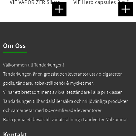
VIE VAPORIZER Silver
VIE Herb capsules 3-p *
Lägg till i favoriter
Lägg t
Om Oss
Välkommen till Tändarkungen!
Tändarkungen är en grossist och leverantör utav e-cigaretter,
godis, tändare, tobakstillbehör & mycket mer.
Vi har ett brett sortiment av kvalitetständare i alla prisklasser.
Tändarkungen tillhandahåller säkra och miljövänliga produkter
och samarbetar med ISO-certifierade leverantörer.
Boka gärna ett besök till vår utställning i Landvetter. Välkomna!
Kontakt