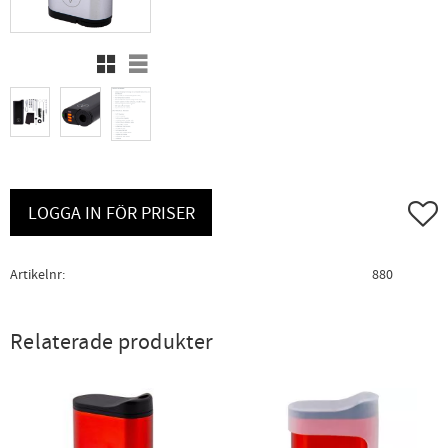
Rutnätsvy
Listvy
Lägg ti
LOGGA IN FÖR PRISER
Artikelnr
880
Relaterade produkter