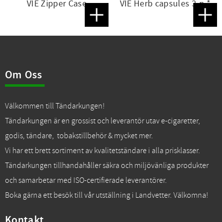
VIE Zipper Case
VIE Herb capsules 3-p *
Lägg till i favoriter
Lägg t
Om Oss
Välkommen till Tändarkungen!
Tändarkungen är en grossist och leverantör utav e-cigaretter,
godis, tändare, tobakstillbehör & mycket mer.
Vi har ett brett sortiment av kvalitetständare i alla prisklasser.
Tändarkungen tillhandahåller säkra och miljövänliga produkter
och samarbetar med ISO-certifierade leverantörer.
Boka gärna ett besök till vår utställning i Landvetter. Välkomna!
Kontakt