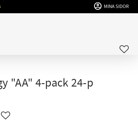
MINA SIDOR
G
FAVO
gy "AA" 4-pack 24-p
Lägg till i favoriter