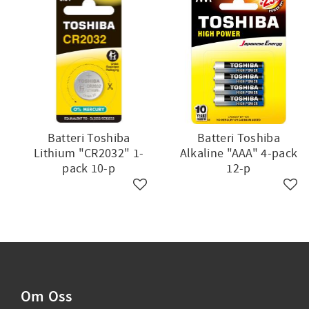
Batteri Toshiba
Batteri Toshiba
Lithium "CR2032" 1-
Alkaline "AAA" 4-pack
pack 10-p
12-p
Lägg till i favoriter
Lägg 
Om Oss