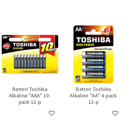
Batteri Toshiba
Batteri Toshiba
Alkaline "AAA" 10-
Alkaline "AA" 4-pack
pack 12-p
12-p
ll i favoriter
Lägg till i favoriter
Lägg till