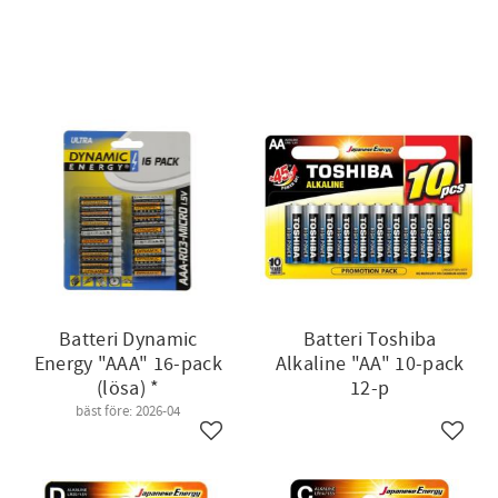
Batteri Dynamic
Batteri Toshiba
Energy "AAA" 16-pack
Alkaline "AA" 10-pack
(lösa) *
12-p
bäst före: 2026-04
till i favoriter
Lägg till i favoriter
Lägg ti