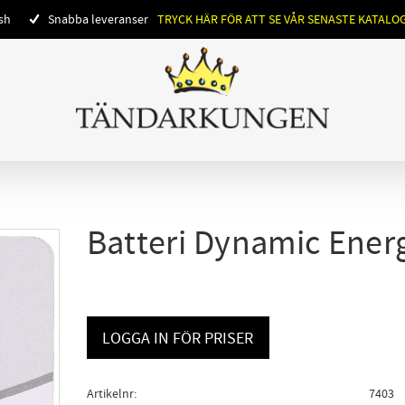
ish
Snabba leveranser
TRYCK HÄR FÖR ATT SE VÅR SENASTE KATALO
Batteri Dynamic Ener
LOGGA IN FÖR PRISER
Artikelnr
7403