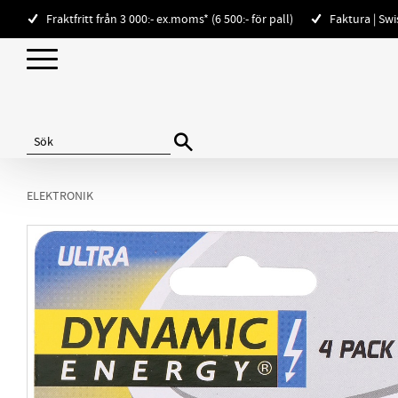
Fraktfritt från 3 000:- ex.moms* (6 500:- för pall)
Faktura | Sw
ELEKTRONIK