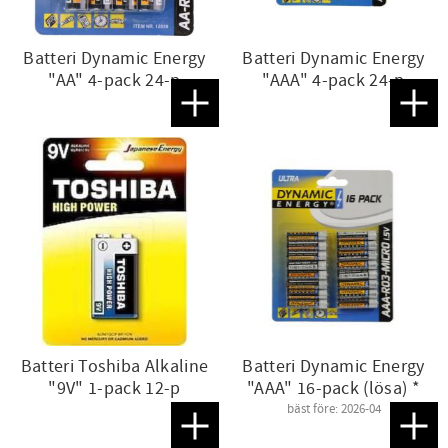
Batteri Dynamic Energy
Batteri Dynamic Energy
"AA" 4-pack 24-p
"AAA" 4-pack 24-p
Lägg till i favoriter
Lägg t
Batteri Toshiba Alkaline
Batteri Dynamic Energy
"9V" 1-pack 12-p
"AAA" 16-pack (lösa) *
bäst före: 2026-04
Lägg till i favoriter
Lägg t