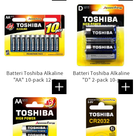
Batteri Toshiba Alkaline
Batteri Toshiba Alkaline
"AA" 10-pack 12-p
"D" 2-pack 10-p
Lägg till i favoriter
Lägg t