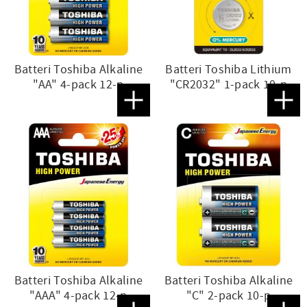
Batteri Toshiba Alkaline
Batteri Toshiba Lithium
"AA" 4-pack 12-p
"CR2032" 1-pack 10-p
Lägg till i favoriter
Lägg t
Batteri Toshiba Alkaline
Batteri Toshiba Alkaline
"AAA" 4-pack 12-p
"C" 2-pack 10-p