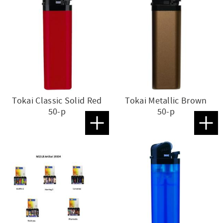
Tokai Classic Solid Red
Tokai Metallic Brown
50-p
50-p
Lägg till i favoriter
Lägg t