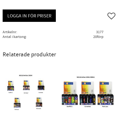
Lägg ti
LOGGA IN FÖR PRISER
Artikelnr
3177
Antal i kartong
20förp
Relaterade produkter