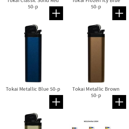
Tokai Classic Solid Red
Tokai Frozen Icy Blue
50-p
50-p
Lägg till i favoriter
Lägg t
Tokai Metallic Blue 50-p
Tokai Metallic Brown
50-p
Lägg till i favoriter
Lägg t