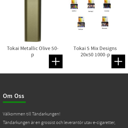
Tokai Metallic Olive 50-
Tokai 5 Mix Designs
p
20x50 1000-p
Lägg till i favoriter
Lägg t
Om Oss
Välkommen till Tändarkungen!
Tändarkungen är en grossist och leverantör utav e-cigaretter,