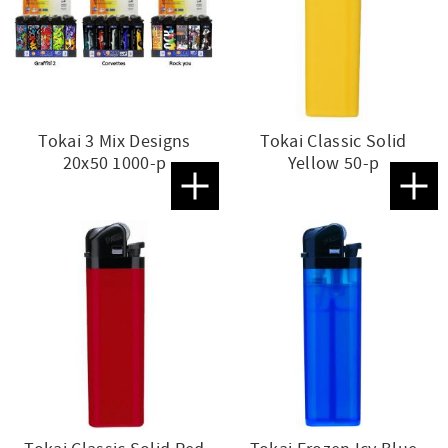
Tokai 3 Mix Designs
Tokai Classic Solid
20x50 1000-p
Yellow 50-p
Lägg till i favoriter
Lägg t