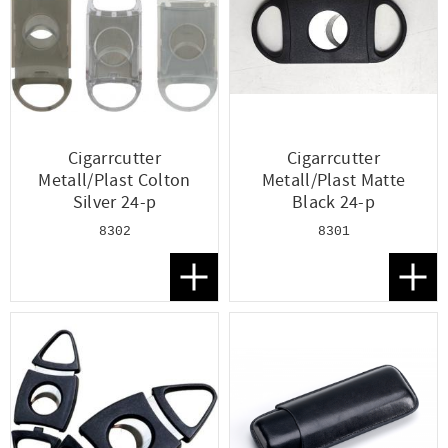
Cigarrcutter
Cigarrcutter
Metall/Plast Colton
Metall/Plast Matte
Silver 24-p
Black 24-p
8302
8301
Lägg till i favoriter
Lägg t