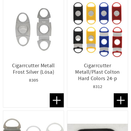
Cigarrcutter Metall
Cigarrcutter
Frost Silver (Lösa)
Metall/Plast Colton
Hard Colors 24-p
8305
8312
Lägg till i favoriter
Lägg t