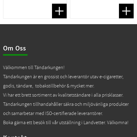
Lägg till i favoriter
Lägg t
Om Oss
Välkommen till Tändarkungen!
Tändarkungen är en grossist och leverantör utav e-cigaretter,
godis, tändare, tobakstillbehör & mycket mer.
Vi har ett brett sortiment av kvalitetständare i alla prisklasser.
Tändarkungen tillhandahåller säkra och miljövänliga produkter
och samarbetar med ISO-certifierade leverantörer.
Boka gärna ett besök till vår utställning i Landvetter. Välkomna!