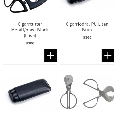
Cigarrcutter
Cigarrfodral PU Liten
Metall/plast Black
Brun
(Lösa)
8309
8306
Lägg till i favoriter
Lägg t