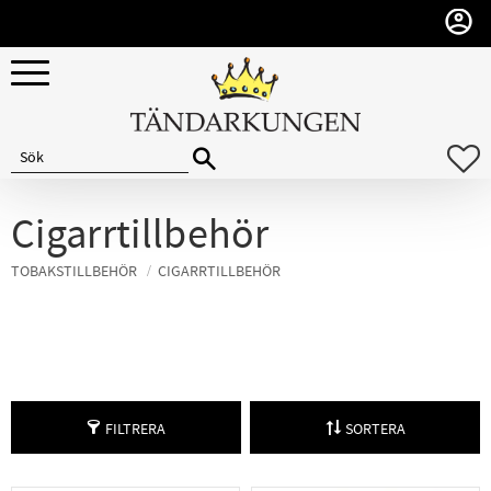
Meny
F
Cigarrtillbehör
TOBAKSTILLBEHÖR
CIGARRTILLBEHÖR
FILTRERA
SORTERA