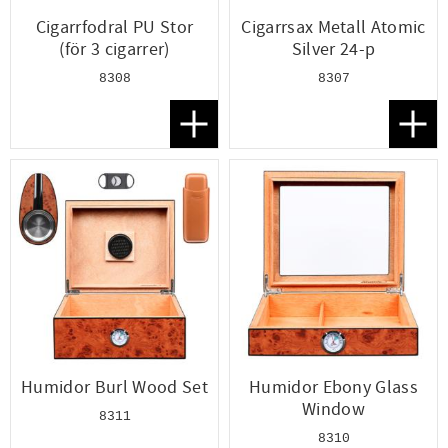
Cigarrfodral PU Stor
Cigarrsax Metall Atomic
(för 3 cigarrer)
Silver 24-p
8308
8307
Lägg till i favoriter
Lägg t
Humidor Burl Wood Set
Humidor Ebony Glass
Window
8311
8310