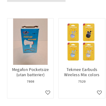
Laddare
1
Megafon Pocketsize
Tekmee Earbuds
(utan batterier)
Wireless Mix colors
7808
7520
Lägg till i favoriter
Lägg 