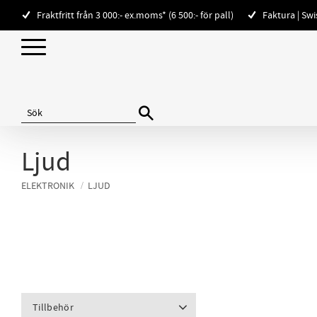
Fraktfritt från 3 000:- ex.moms* (6 500:- för pall)
Faktura | Sw
Ljud
ELEKTRONIK
LJUD
Tillbehör