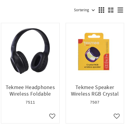
Välj sortering
Välj
Tekmee Headphones
Tekmee Speaker
Wireless Foldable
Wireless RGB Crystal
7511
7507
ll i favoriter
Lägg till i favoriter
Lägg till