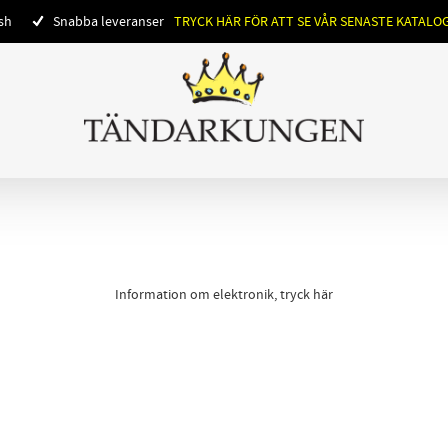
ish
Snabba leveranser
TRYCK HÄR FÖR ATT SE VÅR SENASTE KATALO
Information om elektronik, tryck här