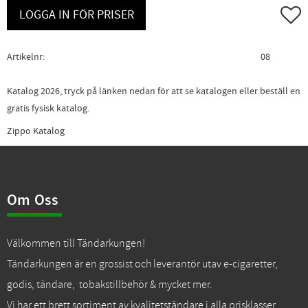
Lägg ti
LOGGA IN FÖR PRISER
Artikelnr
08
Katalog 2026, tryck på länken nedan för att se katalogen eller beställ en
gratis fysisk katalog.
Zippo Katalog
Om Oss
Välkommen till Tändarkungen!
Tändarkungen är en grossist och leverantör utav e-cigaretter,
godis, tändare, tobakstillbehör & mycket mer.
Vi har ett brett sortiment av kvalitetständare i alla prisklasser.