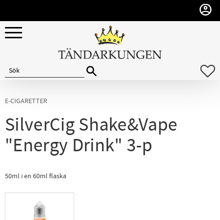
Meny
F
E-CIGARETTER
SilverCig Shake&Vape
"Energy Drink" 3-p
50ml i en 60ml flaska