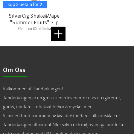
köp 3 betala för 2
SilverCig Shake&Vape
"Summer Fruits" 3-p
50ml i en 60ml flaska
Lägg till i favoriter
Om Oss
Välkommen till Tändarkungen!
Tändarkungen är en grossist och leverantör utav e-cigaretter,
godis, tändare, tobakstillbehör & mycket mer.
Vi har ett brett sortiment av kvalitetständare i alla prisklasser.
Tändarkungen tillhandahåller säkra och miljövänliga produkter
och samarbetar med ISO-certifierade leverantörer.