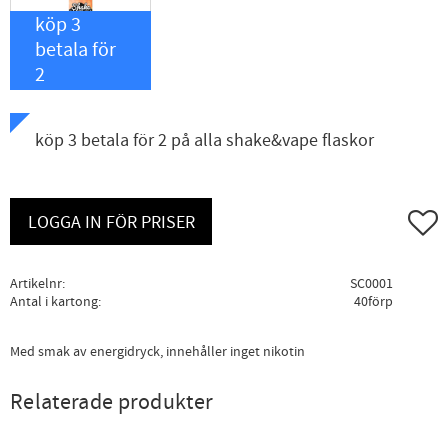
köp 3
betala för
2
köp 3 betala för 2 på alla shake&vape flaskor
Lägg ti
LOGGA IN FÖR PRISER
Artikelnr
SC0001
Antal i kartong
40förp
Med smak av energidryck, innehåller inget nikotin
Relaterade produkter