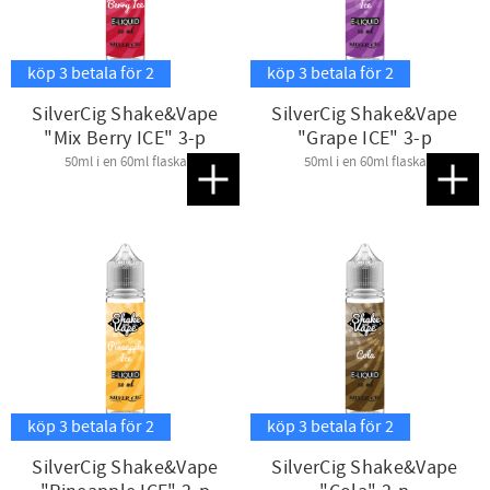
köp 3 betala för 2
köp 3 betala för 2
SilverCig Shake&Vape
SilverCig Shake&Vape
"Mix Berry ICE" 3-p
"Grape ICE" 3-p
50ml i en 60ml flaska
50ml i en 60ml flaska
Lägg till i favoriter
Lägg t
köp 3 betala för 2
köp 3 betala för 2
SilverCig Shake&Vape
SilverCig Shake&Vape