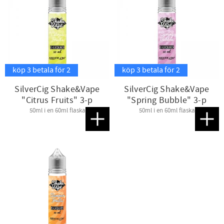
köp 3 betala för 2
köp 3 betala för 2
SilverCig Shake&Vape
SilverCig Shake&Vape
"Citrus Fruits" 3-p
"Spring Bubble" 3-p
50ml i en 60ml flaska
50ml i en 60ml flaska
Lägg till i favoriter
Lägg t