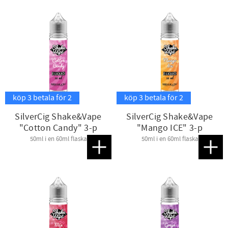
köp 3 betala för 2
köp 3 betala för 2
SilverCig Shake&Vape
SilverCig Shake&Vape
"Cotton Candy" 3-p
"Mango ICE" 3-p
50ml i en 60ml flaska
50ml i en 60ml flaska
Lägg till i favoriter
Lägg t