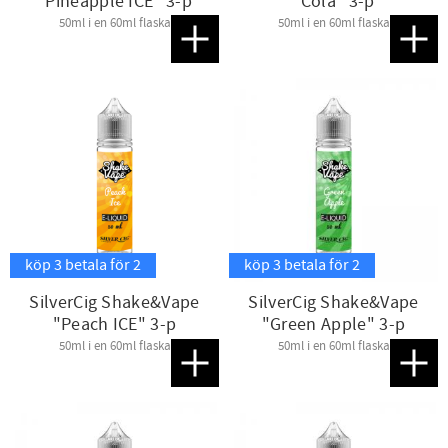
"Pineapple ICE" 3-p
"Cola" 3-p
50ml i en 60ml flaska
50ml i en 60ml flaska
Lägg till i favoriter
Lägg t
köp 3 betala för 2
köp 3 betala för 2
SilverCig Shake&Vape
SilverCig Shake&Vape
"Peach ICE" 3-p
"Green Apple" 3-p
50ml i en 60ml flaska
50ml i en 60ml flaska
Lägg till i favoriter
Lägg t